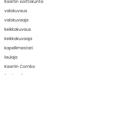
Kaartin soittokunta
valokuvaus
valokuvaaja
keikkakuvaus
keikkakuvaaja
kapellimestari
laulaja
Kaartin Combo
festivaali
BRQ Vantaa
vanha musiikki
tuottaja
Kommentit
toiminnanjohtaja
taiteellinen suunnittelija
Kirjoita kommentti...
Cecilia Damströmin
Barokkia ja