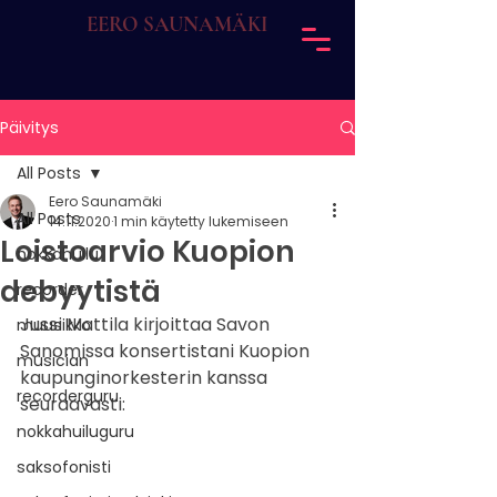
EERO SAUNAMÄKI
Päivitys
All Posts
Eero Saunamäki
All Posts
14.11.2020
1 min käytetty lukemiseen
Loistoarvio Kuopion
nokkahuilu
debyytistä
recorder
Jussi Mattila kirjoittaa Savon 
muusikko
Sanomissa konsertistani Kuopion 
musician
kaupunginorkesterin kanssa 
recorderguru
seuraavasti:
nokkahuiluguru
saksofonisti