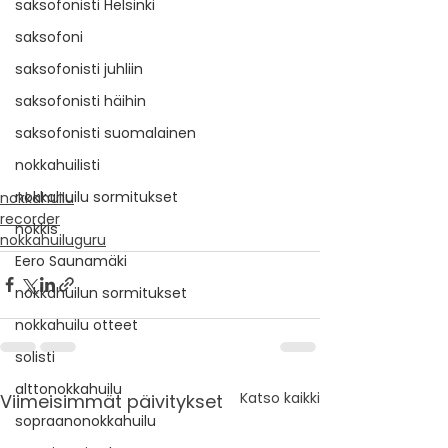
saksofonisti Helsinki
saksofoni
saksofonisti juhliin
saksofonisti häihin
saksofonisti suomalainen
nokkahuilisti
nokkahuilu sormitukset
nokkahuilu
recorder
nokkis
nokkahuiluguru
Eero Saunamäki
nokkahuilun sormitukset
nokkahuilu otteet
solisti
alttonokkahuilu
Katso kaikki
Viimeisimmät päivitykset
sopraanonokkahuilu