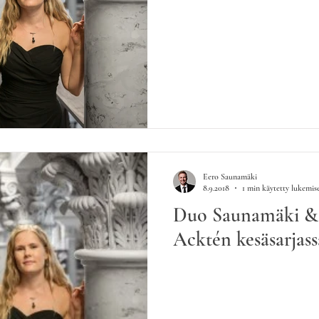
Eero Saunamäki
8.9.2018
1 min käytetty lukemis
Duo Saunamäki & 
Acktén kesäsarjass