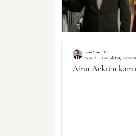
Eero Saunamäki
9.5.2018
1 min käytetty lukemise
Aino Acktén kamari