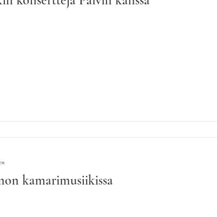
en
on kamarimusiikissa