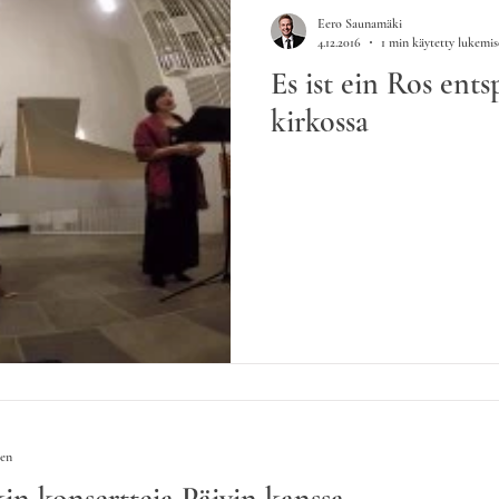
Eero Saunamäki
4.12.2016
1 min käytetty lukemi
Es ist ein Ros en
kirkossa
een
in konsertteja Päivin kanssa