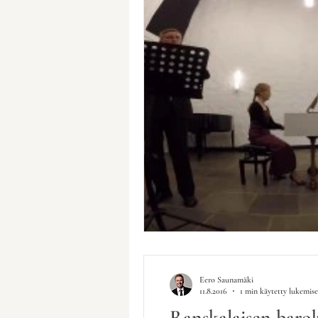
Eero Saunamäki
11.8.2016
1 min käytetty lukemis
Ranskalaisen barok