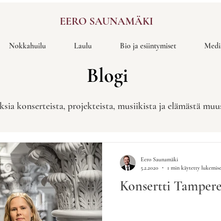
EERO SAUNAMÄKI
Nokkahuilu
Laulu
Bio ja esiintymiset
Medi
Blogi
ksia konserteista, projekteista, musiikista ja elämästä mu
Eero Saunamäki
5.2.2020
1 min käytetty lukemis
Konsertti Tampere