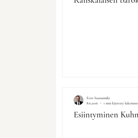
Eero Saunamäki
8.6.2016
1 min käytetty lukemise
Esiintyminen Kuhm