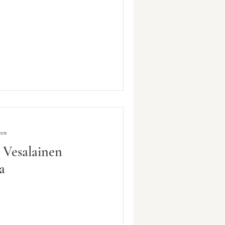
een
Vesalainen
a