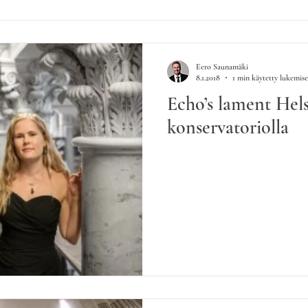
Eero Saunamäki
8.1.2018
1 min käytetty lukemis
Echo’s lament Hel
konservatoriolla