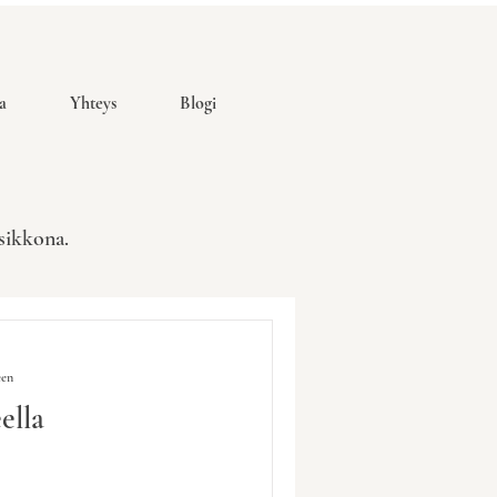
a
Yhteys
Blogi
usikkona.
een
ella