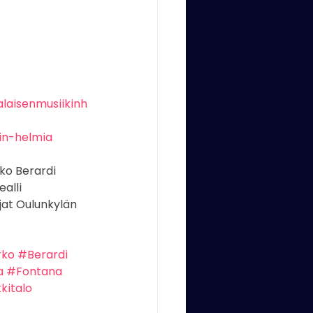
alaisenmusiikinh
in-helmia
ko Berardi 
alli 
jat Oulunkylän 
rko
#Berardi
a
#Fontana
kitalo