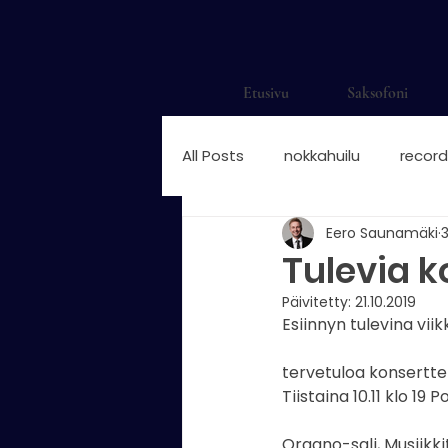
Etusivu
Saksofoni
All Posts
nokkahuilu
record
Eero Saunamäki
3
saksofonisti
saksofonisti H
Tulevia k
Päivitetty:
21.10.2019
saksofonisti suomalainen
Esiinnyn tulevina vii
tervetuloa konsertte
nokkahuilun sormitukset
Tiistaina 10.11 klo 19 P
n
Organo-sali, Musiikkit