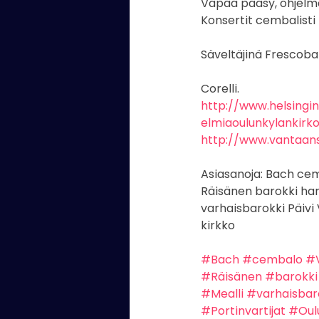
Vapaa pääsy, ohjelm
Konsertit cembalisti 
Säveltäjinä Frescobald
Corelli.
http://www.helsingi
elmiaoulunkylankirk
http://www.vantaans
Asiasanoja: Bach cem
Räisänen barokki har
varhaisbarokki Päivi 
kirkko
#Bach
#cembalo
#V
#Räisänen
#barokki
#Mealli
#varhaisbar
#Portinvartijat
#Oul