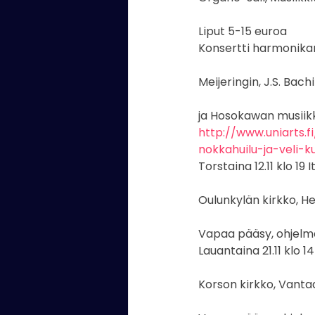
Kaartin soittokunta
valok
Liput 5-15 euroa
Konsertti harmonikan
laulaja
Kaartin Combo
Meijeringin, J.S. Bach
ja Hosokawan musiikk
http://www.uniarts.
nokkahuilu-ja-veli-
Torstaina 12.11 klo 19
Oulunkylän kirkko, He
Vapaa pääsy, ohjelm
Lauantaina 21.11 klo 1
Korson kirkko, Vanta