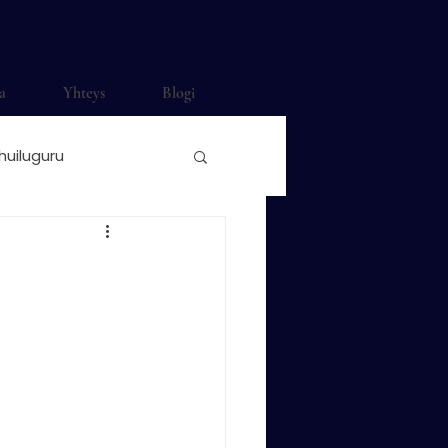
a
Yhteys
Blogi
huiluguru
ti häihin
o Saunamäki
nonokkahuilu