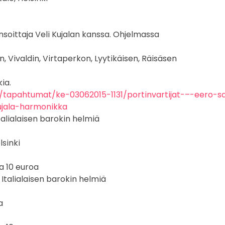
uvaus
valokuvaaja
keikkakuvaus
keikkakuvaaja
soittaja Veli Kujalan kanssa. Ohjelmassa
festivaali
in, Vivaldin, Virtaperkon, Lyytikäisen, Räisäsen
ia.
fi/tapahtumat/ke-03062015-1131/portinvartijat-–-eero-
kujala-harmonikka
 Italialaisen barokin helmiä
lsinki
a 10 euroa
4 Italialaisen barokin helmiä
a