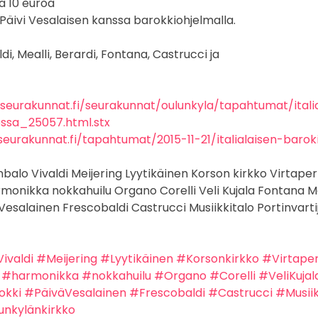
a 10 euroa
Päivi Vesalaisen kanssa barokkiohjelmalla.
i, Mealli, Berardi, Fontana, Castrucci ja
nseurakunnat.fi/seurakunnat/oulunkyla/tapahtumat/itali
ossa_25057.html.stx
eurakunnat.fi/tapahtumat/2015-11-21/italialaisen-barok
balo Vivaldi Meijering Lyytikäinen Korson kirkko Virtaper
monikka nokkahuilu Organo Corelli Veli Kujala Fontana Me
Vesalainen Frescobaldi Castrucci Musiikkitalo Portinvarti
ivaldi
#Meijering
#Lyytikäinen
#Korsonkirkko
#Virtape
#harmonikka
#nokkahuilu
#Organo
#Corelli
#VeliKujal
okki
#PäiväVesalainen
#Frescobaldi
#Castrucci
#Musiik
unkylänkirkko