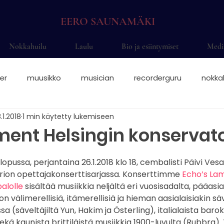
EERO SAUNAMÄKI
Nokkahuilu
Laulu
Bio ja esiintymiset
Medi
er
muusikko
musician
recorderguru
nokka
.1.2018
1 min käytetty lukemiseen
elsinki
saksofoni
saksofonisti juhliin
saksofonis
ment Helsingin konservato
nokkahuilisti
nokkahuilu sormitukset
nokkis
Eer
opussa, perjantaina 26.1.2018 klo 18, cembalisti Päivi Ves
rion opettajakonserttisarjassa. Konserttimme 
Echo’s Lam
alolle
 sisältää musiikkia neljältä eri vuosisadalta, pääasi
 välimerellisiä, itämerellisiä ja hieman aasialaisiakin säv
okkahuilu otteet
solisti
alttonokkahuilu
sopraa
 (säveltäjiltä Yun, Hakim ja Österling), italialaista barok
ekä kaunista brittiläistä musiikkia 1900-luvulta (Rubbra).