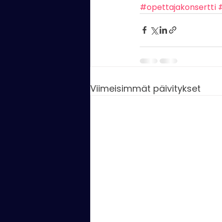
#opettajakonsertti
Viimeisimmät päivitykset