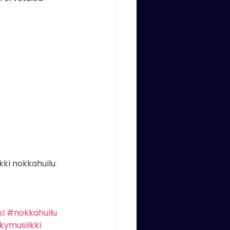
kapellimestari
kki nokkahuilu 
i
#nokkahuilu
kymusiikki