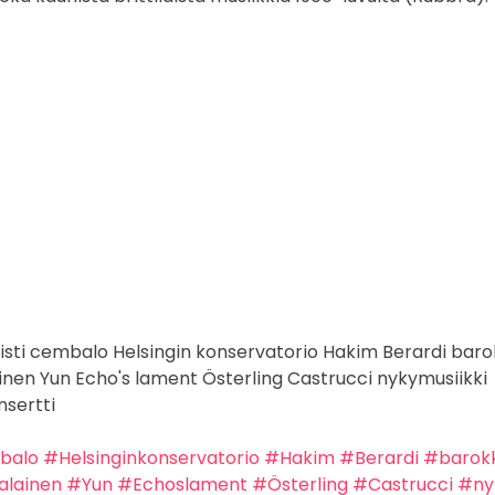
uvaus
valokuvaaja
keikkakuvaus
keikkakuvaaja
festivaali
listi cembalo Helsingin konservatorio Hakim Berardi baro
inen Yun Echo's lament Österling Castrucci nykymusiikki 
nsertti
balo
#Helsinginkonservatorio
#Hakim
#Berardi
#barokk
alainen
#Yun
#Echoslament
#Österling
#Castrucci
#ny