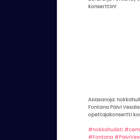
konserttiin!
Kaartin soittokunta
valok
laulaja
Kaartin Combo
Asiasanoja: nokkahui
Fontana Päivi Vesala
opettajakonsertti ko
#nokkahuilisti
#cem
#Fontana
#PäiviVes