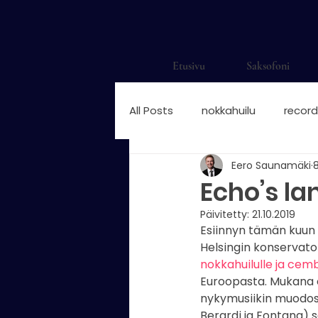
Etusivu
Saksofoni
All Posts
nokkahuilu
record
Eero Saunamäki
8
saksofonisti
saksofonisti H
Echo’s la
Päivitetty:
21.10.2019
saksofonisti suomalainen
Esiinnyn tämän kuun l
Helsingin konservato
nokkahuilulle ja cemb
nokkahuilun sormitukset
Euroopasta. Mukana on
n
nykymusiikin muodossa
Berardi ja Fontana) s