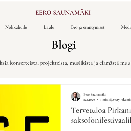
EERO SAUNAMÄKI
Nokkahuilu
Laulu
Bio ja esiintymiset
Medi
Blogi
ksia konserteista, projekteista, musiikista ja elämästä mu
Eero Saunamäki
22.1.2020
1 min käytetty lukemi
Tervetuloa Pirka
saksofonifestivaalil