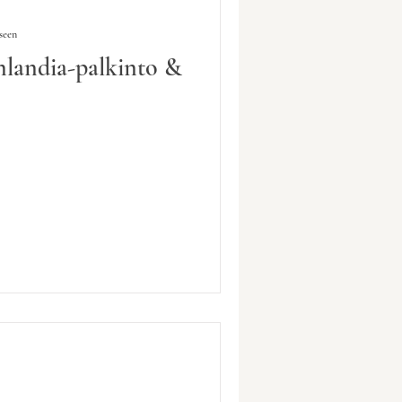
seen
nlandia-palkinto &