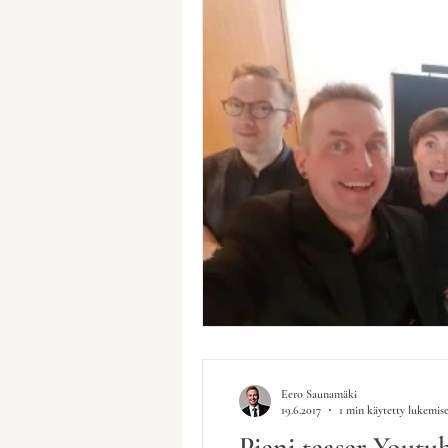
Eero Saunamäki
19.6.2017
1 min käytetty lukemis
Pieni teaser Youtu