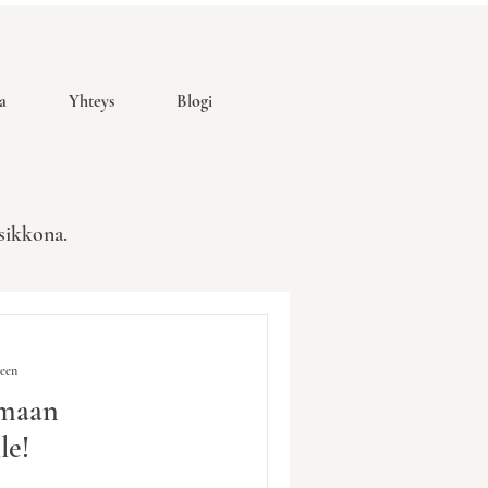
a
Yhteys
Blogi
usikkona.
seen
nmaan
le!