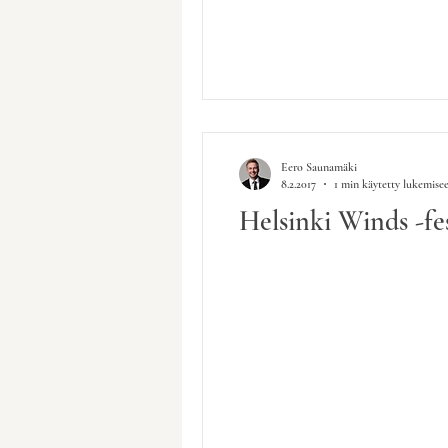
Eero Saunamäki
8.2.2017
1 min käytetty lukemise
Helsinki Winds -fes