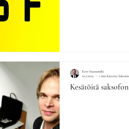
Eero Saunamäki
10.7.2019
1 min käytetty lukemi
Kesätöitä saksofoni