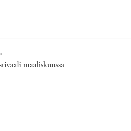
en
tivaali maaliskuussa