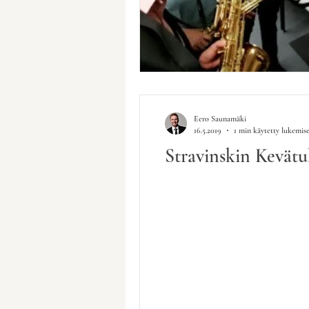
Eero Saunamäki
16.5.2019
1 min käytetty lukemis
Stravinskin Kevätuh