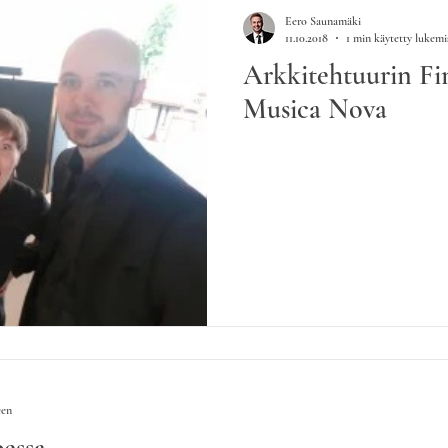
Eero Saunamäki
11.10.2018
1 min käytetty lukemi
Arkkitehtuurin Fi
Musica Nova
een
bessa