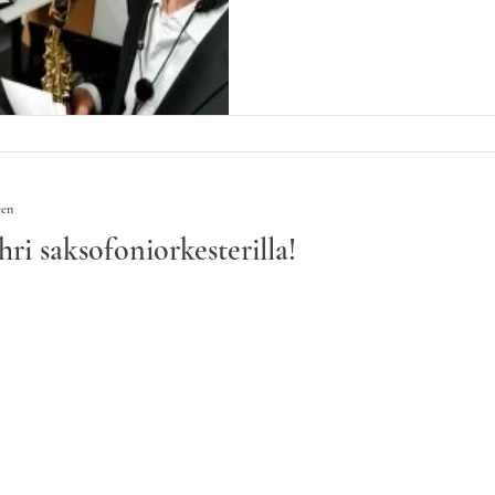
een
ri saksofoniorkesterilla!