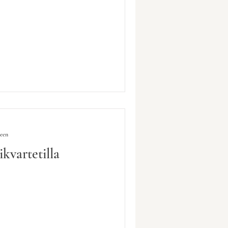
seen
kvartetilla