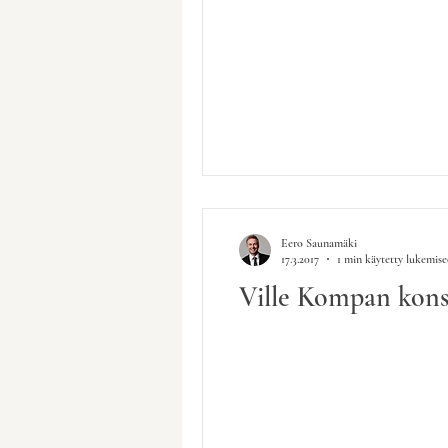
Eero Saunamäki
17.3.2017
1 min käytetty lukemis
Ville Kompan kons