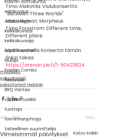
Kaartin soittokunta
Timo Alakotila: Viulukonsertto 
valokuvaus
"Between Three Worlds"
Marzi Nyman: Morpheus
valokuvaaja
Timo Forsström: Different time, 
keikkakuvaus
Different place
keikkakuvaaja
Voit kuunnella konsertin tämän 
kapellimestari
linkin takaa:
laulaja
https://arenan.yle.fi/1-50423624
Kaartin Combo
muusikko
saksofonisti
festivaali
saksofonisti Helsinki
BRQ Vantaa
vanha musiikki
tuottaja
toiminnanjohtaja
taiteellinen suunnittelija
Katso kaikki
Viimeisimmät päivitykset