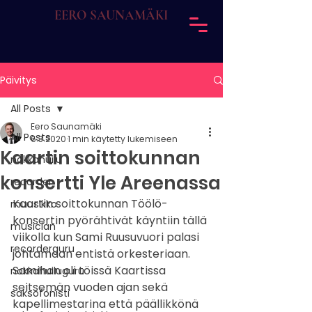
EERO SAUNAMÄKI
Päivitys
All Posts
Eero Saunamäki
All Posts
6.3.2020
1 min käytetty lukemiseen
Kaartin soittokunnan
nokkahuilu
konsertti Yle Areenassa
recorder
Kaartin soittokunnan Töölö-
muusikko
konsertin pyörähtivät käyntiin tällä 
musician
viikolla kun Sami Ruusuvuori palasi 
recorderguru
johtamaan entistä orkesteriaan. 
Samihan oli töissä Kaartissa 
nokkahuiluguru
seitsemän vuoden ajan sekä 
saksofonisti
kapellimestarina että päällikkönä 