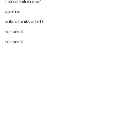
nokkahuilukurssi
opetus
saksofonikvartetti
konsertit
konsertit
nokkahuilu
keikat
musiikki
festivaalit
BRQ Vantaa
vanha musiikki
taiteellinen suunnittelu
musiikin tuottaminen
Kommentit