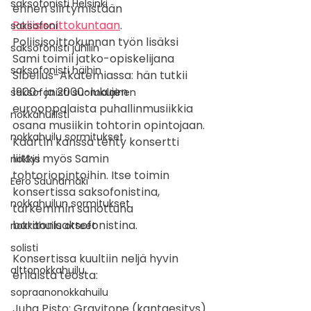
saksofonisti Helsinki
ennen siirtymistään 
Poliisisoittokuntaan
. 
saksofoni
Poliisisoittokunnan työn lisäksi 
saksofonisti juhliin
Sami toimii jatko-opiskelijana 
saksofonisti häihin
Sibelius-Akatemiassa: hän tutkii 
1900- ja 2000-lukujen 
saksofonisti suomalainen
eurooppalaista puhallinmusiikkia 
nokkahuilisti
osana musiikin tohtorin opintojaan. 
nokkahuilu sormitukset
Kaartin kanssa tehty konsertti 
liittyi myös Samin 
nokkis
tohtoriopintoihin. Itse toimin 
Eero Saunamäki
konsertissa saksofonistina, 
nokkahuilun sormitukset
tarkemmin sanottuna 
baritonisaksofonistina.
nokkahuilu otteet
solisti
Konsertissa kuultiin neljä hyvin 
alttonokkahuilu
erilaista teosta: 
sopraanonokkahuilu
Juha Pisto: Gravitone (kantaesitys)