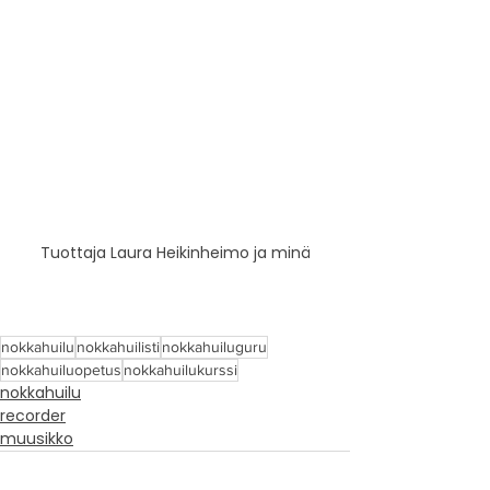
Tuottaja Laura Heikinheimo ja minä
nokkahuilu
nokkahuilisti
nokkahuiluguru
nokkahuiluopetus
nokkahuilukurssi
nokkahuilu
recorder
muusikko