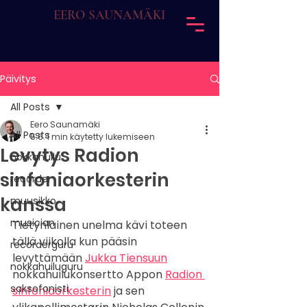
EERO SAUNAMÄKI
Päivitys
All Posts
Eero Saunamäki
All Posts
5.6.
1 min käytetty lukemiseen
Levytys Radion
nokkahuilu
sinfoniaorkesterin
recorder
kanssa
muusikko
musician
Tietynlainen unelma kävi toteen 
tällä viikolla kun pääsin 
recorderguru
levyttämään 
Jukka Tiensuun
nokkahuiluguru
nokkahuilukonsertto Appon 
Radion 
saksofonisti
sinfoniaorkesterin
 ja sen 