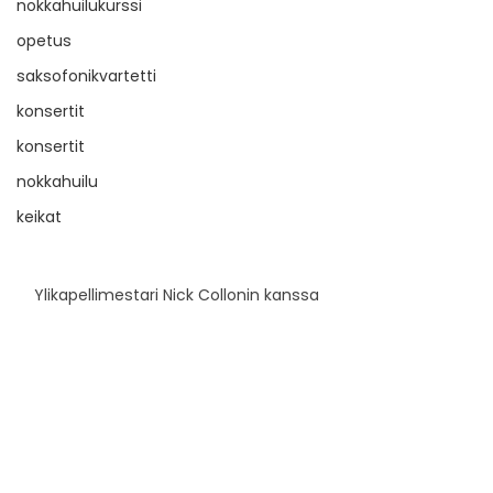
nokkahuilukurssi
opetus
saksofonikvartetti
konsertit
konsertit
nokkahuilu
keikat
Ylikapellimestari Nick Collonin kanssa