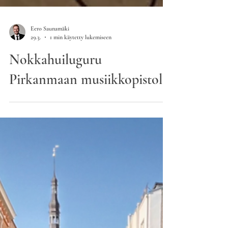
Eero Saunamäki
29.3.
1 min käytetty lukemiseen
Nokkahuiluguru
Pirkanmaan musiikkopistolla