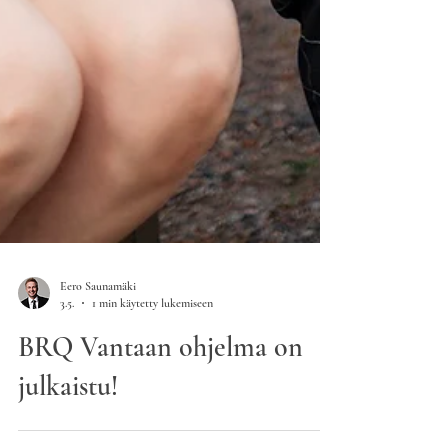
Eero Saunamäki
3.5.
1 min käytetty lukemiseen
BRQ Vantaan ohjelma on