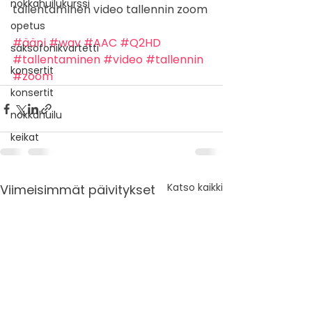
nokkahuilukurssi
tallentaminen video tallennin zoom
opetus
#ääni
#wav
#AAC
#Q2HD
saksofonikvartetti
#tallentaminen
#video
#tallennin
konsertit
#zoom
konsertit
nokkahuilu
keikat
Katso kaikki
Viimeisimmät päivitykset