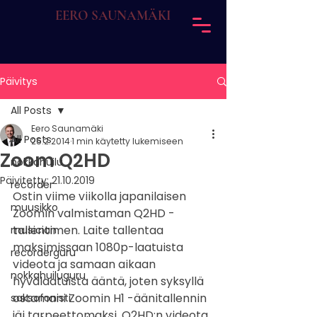
EERO SAUNAMÄKI
Päivitys
All Posts
Eero Saunamäki
All Posts
25.2.2014
1 min käytetty lukemiseen
Zoom Q2HD
nokkahuilu
Päivitetty:
21.10.2019
recorder
Ostin viime viikolla japanilaisen 
muusikko
Zoomin valmistaman Q2HD -
tallentimen. Laite tallentaa 
musician
maksimissaan 1080p-laatuista 
recorderguru
videota ja samaan aikaan 
nokkahuiluguru
hyvälaatuista ääntä, joten syksyllä 
ostamani Zoomin H1 -äänitallennin 
saksofonisti
jäi tarpeettomaksi. Q2HD:n videota 