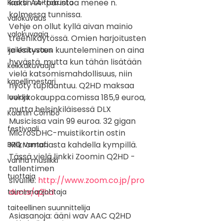
kaksi AA-paristoa menee n. 
Kaartin soittokunta
kolmessa tunnissa.
valokuvaus
Vehje on ollut kyllä aivan mainio 
valokuvaaja
treenikäytössä. Omien harjoitusten 
ja esitysten kuunteleminen on aina 
keikkakuvaus
hyvästä, mutta kun tähän lisätään 
keikkakuvaaja
vielä katsomismahdollisuus, niin 
kapellimestari
hyöty tuplaantuu. Q2HD maksaa 
verkkokauppa.comissa 185,9 euroa, 
laulaja
mutta helsinkiläisessä DLX 
Kaartin Combo
Musicissa vain 99 euroa. 32 gigan 
festivaali
MicroSDHC-muistikortin ostin 
Mikromafiasta kahdella kympillä. 
BRQ Vantaa
Tässä vielä linkki Zoomin Q2HD -
vanha musiikki
tallentimen 
tuottaja
sivuille: 
http://www.zoom.co.jp/pro
ducts/q2hd
toiminnanjohtaja
taiteellinen suunnittelija
Asiasanoja: ääni wav AAC Q2HD 