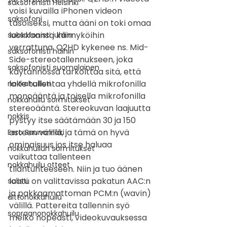
saksofonisti Helsinki
voisi kuvailla iPhonen videon 
saksofoni
tasoiseksi, mutta ääni on toki omaa 
luokkaansa kännyköihin 
saksofonisti juhliin
verrattuna. Q2HD kykenee ns. Mid-
saksofonisti häihin
Side-stereotallennukseen, joka 
saksofonisti suomalainen
käytännössä tarkoittaa sitä, että 
laite tallentaa yhdellä mikrofonilla 
nokkahuilisti
monoääntä ja toisella mikrofonilla 
nokkahuilu sormitukset
stereoääntä. Stereokuvan laajuutta 
nokkis
pystyy itse säätämään 30 ja 150 
asteen välillä, ja tämä on hyvä 
Eero Saunamäki
ominaisuus jos itse haluaa 
nokkahuilun sormitukset
vaikuttaa tallenteen 
nokkahuilu otteet
tilantunteeseen. Niin ja tuo äänen 
laatu on valittavissa pakatun AAC:n 
solisti
ja pakkaamattoman PCM:n (wavin) 
alttonokkahuilu
välillä. Pattereita tallennin syö 
sopraanonokkahuilu
melko nopeasti, videokuvauksessa 