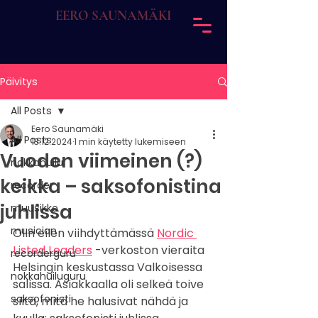
EERO SAUNAMÄKI
Päivitys
All Posts
Eero Saunamäki
All Posts
13.12.2024
1 min käytetty lukemiseen
Vuoden viimeinen (?)
nokkahuilu
keikka – saksofonistina
recorder
juhlissa
muusikko
musician
Olin eilen viihdyttämässä 
Nordic 
Listed Leaders
 -verkoston vieraita 
recorderguru
Helsingin keskustassa Valkoisessa 
nokkahuiluguru
salissa. Asiakkaalla oli selkeä toive 
saksofonisti
siitä, mitä he halusivat nähdä ja 