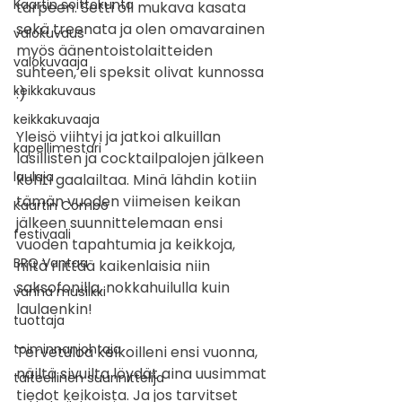
Kaartin soittokunta
tarpeen. Setti oli mukava kasata 
sekä treenata ja olen omavarainen 
valokuvaus
myös äänentoistolaitteiden 
valokuvaaja
suhteen, eli speksit olivat kunnossa 
keikkakuvaus
:) 
keikkakuvaaja
Yleisö viihtyi ja jatkoi alkuillan 
kapellimestari
lasillisten ja cocktailpalojen jälkeen 
laulaja
kohti gaalailtaa. Minä lähdin kotiin 
tämän vuoden viimeisen keikan 
Kaartin Combo
jälkeen suunnittelemaan ensi 
festivaali
vuoden tapahtumia ja keikkoja, 
BRQ Vantaa
niitä riittää kaikenlaisia niin 
saksofonilla, nokkahuilulla kuin 
vanha musiikki
laulaenkin!
tuottaja
toiminnanjohtaja
Tervetuloa keikoilleni ensi vuonna, 
näiltä sivuilta löydät aina uusimmat 
taiteellinen suunnittelija
tiedot keikoista. Ja jos tarvitset 