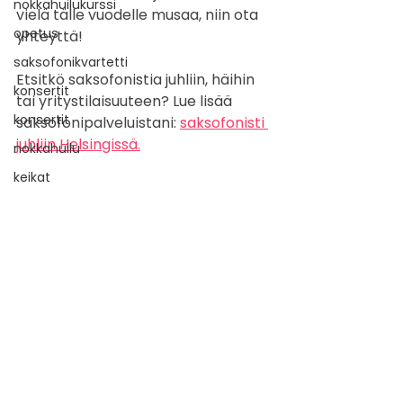
nokkahuilukurssi
vielä tälle vuodelle musaa, niin ota 
opetus
yhteyttä!
saksofonikvartetti
Etsitkö saksofonistia juhliin, häihin 
konsertit
tai yritystilaisuuteen? Lue lisää 
konsertit
saksofonipalveluistani: 
saksofonisti 
juhliin Helsingissä.
nokkahuilu
keikat