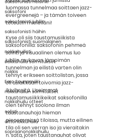
kuulla: saksofonisti juhlissa 
saksofonisti Helsinki
luomassa tunnelmaa soittaen jazz-
saksofoni
evergreenejä – ja tämän toiveen 
saksofonisti juhliin
toteutin mielelläni!
saksofonisti häihin
Kyse oli siis taustamusiikista 
saksofonisti suomalainen
saksofonilla: saksofonin pehmeä 
nokkahuilisti
sointi ja visuaalinen olemus luo 
juhliin mukavan lämpimän 
nokkahuilu sormitukset
tunnelman ja eilistä varten olin 
nokkis
tehnyt erikseen soittolistan, jossa 
Eero Saunamäki
oli asiakkaan toivomia jazz-
ikivihreitä. Useimmat 
nokkahuilun sormitukset
taustamusiikkikeikat saksofonilla 
nokkahuilu otteet
olen tehnyt soolona ilman 
solisti
taustanauhoja hieman 
pienemmissä tiloissa, mutta eilinen 
alttonokkahuilu
tila oli sen verran iso ja vieraitakin 
sopraanonokkahuilu
n. sata, joten taustanauhat olivat 