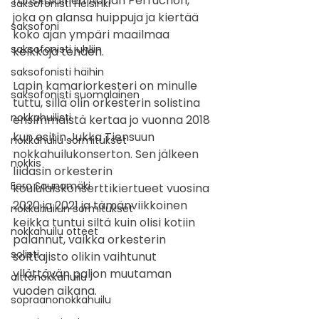
ranskalainen Adrian Perruchon, 
saksofonisti Helsinki
joka on alansa huippuja ja kiertää 
saksofoni
koko ajan ympäri maailmaa 
saksofonisti juhliin
keikkoja tehden.
saksofonisti häihin
Lapin kamariorkesteri on minulle 
saksofonisti suomalainen
tuttu, sillä olin orkesterin solistina 
nokkahuilisti
ensimmäistä kertaa jo vuonna 2018 
kun esitin Jukka Tiensuun 
nokkahuilu sormitukset
nokkahuilukonserton. Sen jälkeen 
nokkis
liidasin orkesterin 
Eero Saunamäki
koululaiskonserttikiertueet vuosina 
2020 ja 2021 ja tämänviikkoinen 
nokkahuilun sormitukset
keikka tuntui siltä kuin olisi kotiin 
nokkahuilu otteet
palannut, vaikka orkesterin 
solisti
soittajisto olikin vaihtunut 
yllättävän paljon muutaman 
alttonokkahuilu
vuoden aikana.
sopraanonokkahuilu