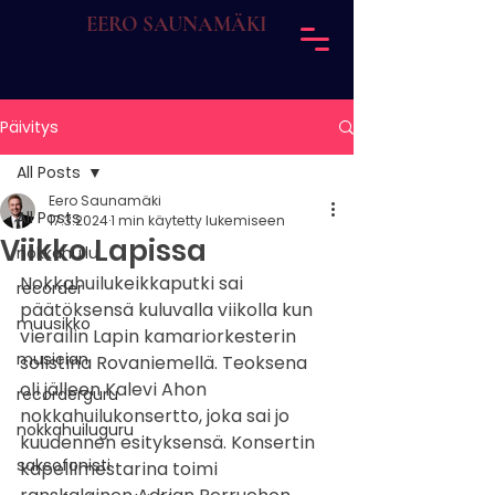
EERO SAUNAMÄKI
Päivitys
All Posts
Eero Saunamäki
All Posts
17.3.2024
1 min käytetty lukemiseen
Viikko Lapissa
nokkahuilu
Nokkahuilukeikkaputki sai 
recorder
päätöksensä kuluvalla viikolla kun 
muusikko
vierailin Lapin kamariorkesterin 
musician
solistina Rovaniemellä. Teoksena 
oli jälleen Kalevi Ahon 
recorderguru
nokkahuilukonsertto, joka sai jo 
nokkahuiluguru
kuudennen esityksensä. Konsertin 
saksofonisti
kapellimestarina toimi 