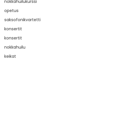
nokkahuilukurssi
opetus
saksofonikvartetti
konsertit
konsertit
nokkahuilu
keikat