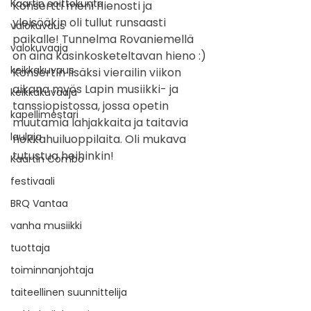
Kaartin soittokunta
Konsertti meni hienosti ja 
yleisöäkin oli tullut runsaasti 
valokuvaus
paikalle! Tunnelma Rovaniemellä 
valokuvaaja
on aina käsinkosketeltavan hieno :) 
keikkakuvaus
Konsertin lisäksi vierailin viikon 
aikana myös Lapin musiikki- ja 
keikkakuvaaja
tanssiopistossa, jossa opetin 
kapellimestari
muutamia lahjakkaita ja taitavia 
laulaja
nokkahuiluoppilaita. Oli mukava 
tutustua heihinkin!
Kaartin Combo
festivaali
BRQ Vantaa
vanha musiikki
tuottaja
toiminnanjohtaja
taiteellinen suunnittelija