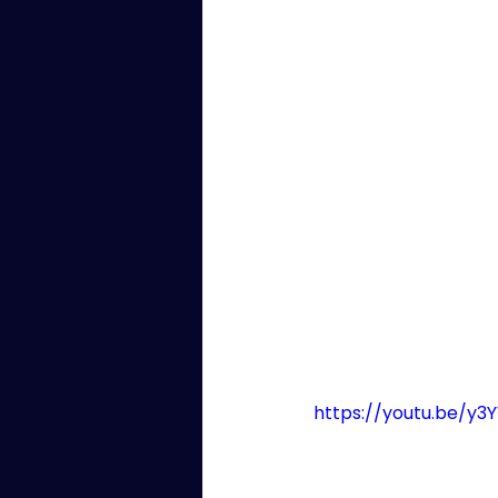
Kaartin soittokunta
valok
laulaja
Kaartin Combo
https://youtu.be/y