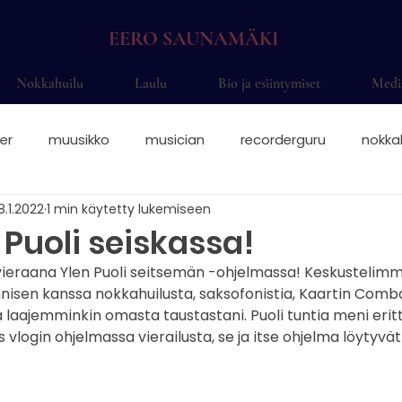
EERO SAUNAMÄKI
Nokkahuilu
Laulu
Bio ja esiintymiset
Medi
er
muusikko
musician
recorderguru
nokka
8.1.2022
1 min käytetty lukemiseen
elsinki
saksofoni
saksofonisti juhliin
saksofonis
Puoli seiskassa!
 vieraana Ylen Puoli seitsemän -ohjelmassa! Keskustelim
nokkahuilisti
nokkahuilu sormitukset
nokkis
Eer
nnisen kanssa nokkahuilusta, saksofonistia, Kaartin Combo
laajemminkin omasta taustastani. Puoli tuntia meni eritt
 vlogin ohjelmassa vierailusta, se ja itse ohjelma löytyvät 
okkahuilu otteet
solisti
alttonokkahuilu
sopraa