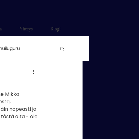
a
Yhteys
Blogi
huiluguru
ti häihin
me Mikko 
o Saunamäki
sta, 
äin nopeasti ja 
tästä alta - ole 
nonokkahuilu