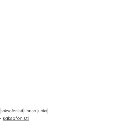
saksofonisti
Linnan juhlat
saksofonisti