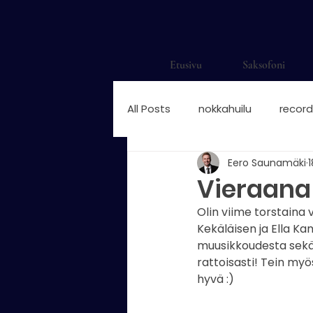
Etusivu
Saksofoni
All Posts
nokkahuilu
record
Eero Saunamäki
1
saksofonisti
saksofonisti H
Vieraana 
Olin viime torstaina
saksofonisti suomalainen
Kekäläisen ja Ella Ka
muusikkoudesta sekä 
rattoisasti! Tein myös
nokkahuilun sormitukset
n
hyvä :)