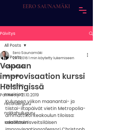
EERO SAUNAMÄKI
Päivitys
All Posts
Eero Saunamäki
All Posts
29.1.2016
1 min käytetty lukemiseen
Vapaan
nokkahuilu
improvisaation kurssi
recorder
Helsingissä
muusikko
musician
Päivitetty:
21.10.2019
Kuluneen viikon maanantai- ja 
recorderguru
tiistai-iltapäivät vietin Metropolia-
nokkahuiluguru
ammattikorkeakoulun tiloissa: 
osallistuin sveitsiläisen 
saksofonisti
improvisaatioprofessori Christoph 