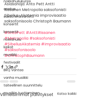
nokkahuilukurssi
Asiasanoja: Anto Pett Antti 
opetus
Rissanen Metropolia saksofonisti 
Sibelius-Akatemia improvisaatio 
saksofonikvartetti
saksofonisoolo Christoph Baumann
konsertit
konsertit
#AntoPett
#AnttiRissanen
#Metropolia
#saksofonisti
nokkahuilu
#SibeliusAkatemia
#improvisaatio
keikat
#saksofonisoolo
musiikki
#ChristophBaumann
festivaalit
BRQ Vantaa
vanha musiikki
taiteellinen suunnittelu
musiikin tuottaminen
Katso kaikki
Viimeisimmät päivitykset