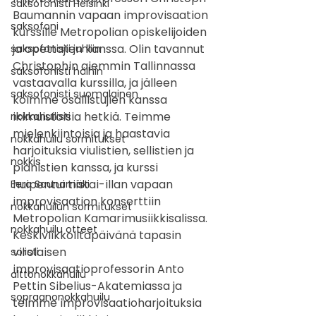
saksofonisti Helsinki
Baumannin vapaan improvisaation 
saksofoni
kurssille Metropolian opiskelijoiden 
ja opettajien kanssa. Olin tavannut 
saksofonisti juhliin
Christophin aiemmin Tallinnassa 
saksofonisti häihin
vastaavalla kurssilla, ja jälleen 
saksofonisti suomalainen
koimme osallistujien kanssa 
ikimuistoisia hetkiä. Teimme 
nokkahuilisti
mielenkiintoisia ja haastavia 
nokkahuilu sormitukset
harjoituksia viulistien, sellistien ja 
nokkis
pianistien kanssa, ja kurssi 
huipentui tiistai-illan vapaan 
Eero Saunamäki
improvisaation konserttiin 
nokkahuilun sormitukset
Metropolian Kamarimusiikkisalissa. 
nokkahuilu otteet
Keskiviikkoiltapäivänä tapasin 
virolaisen 
solisti
improvisaatioprofessorin Anto 
alttonokkahuilu
Pettin Sibelius-Akatemiassa ja 
sopraanonokkahuilu
teimme improvisaatioharjoituksia 