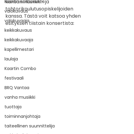
kansanmusiikki- ja 
Kaartin soittokunta
tohtorikoulutusopiskelijoiden 
valokuvaus
kanssa. Tästä voit katsoa yhden 
valokuvaaja
esityksen tiistain konsertista:
keikkakuvaus
keikkakuvaaja
kapellimestari
laulaja
Kaartin Combo
festivaali
BRQ Vantaa
vanha musiikki
tuottaja
toiminnanjohtaja
taiteellinen suunnittelija