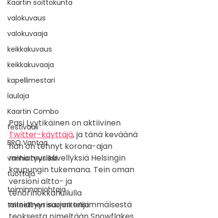
Kaartin soittokunta
valokuvaus
valokuvaaja
keikkakuvaus
keikkakuvaaja
kapellimestari
laulaja
Kaartin Combo
Pasi Lyytikäinen on aktiivinen 
festivaali
Twitter-käyttäjä
, ja tänä keväänä 
BRQ Vantaa
hän on tehnyt korona-ajan 
miniatyyrisävellyksiä Helsingin 
vanha musiikki
kaupungin tukemana. Tein oman 
tuottaja
versioni altto- ja 
toiminnanjohtaja
tenorinokkahuilulla 
miniatyyrisarjan ensimmäisestä 
taiteellinen suunnittelija
teoksesta nimeltään Snowflakes 