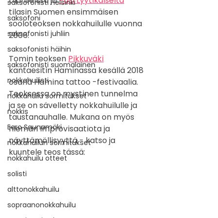
tilanteissa ja 
Pasi Lyytikäiseltä
saksofonisti Helsinki
tilasin Suomen ensimmäisen 
saksofoni
sooloteoksen nokkahuilulle vuonna 
saksofonisti juhliin
2006. 
saksofonisti häihin
Tomin teoksen 
Pikkuväki
saksofonisti suomalainen
kantaesitin Haminassa kesällä 2018 
nokkahuilisti
osana Hamina tattoo -festivaalia.  
Teoksessa on mystinen tunnelma 
nokkahuilu sormitukset
ja se on sävelletty nokkahuilulle ja 
nokkis
taustanauhalle. Mukana on myös 
Eero Saunamäki
hieman improvisaatiota ja 
näyttämöllisyyttä - katso ja 
nokkahuilun sormitukset
kuuntele teos tässä:
nokkahuilu otteet
solisti
alttonokkahuilu
sopraanonokkahuilu