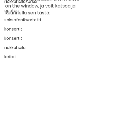
nokkahuilukurssi
on the window, ja voit katsoa ja 
opetus
kuunnella sen tästä:
saksofonikvartetti
konsertit
konsertit
nokkahuilu
keikat