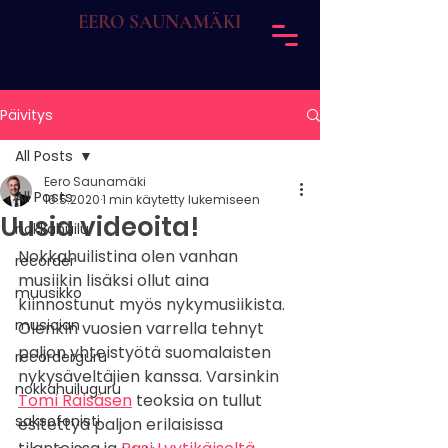
EERO SAUNAMÄKI
Päivitys
All Posts
Eero Saunamäki
All Posts
16.5.2020
1 min käytetty lukemiseen
Uusia videoita!
nokkahuilu
Nokkahuilistina olen vanhan 
recorder
musiikin lisäksi ollut aina 
muusikko
kiinnostunut myös nykymusiikista.
musician
Olenkin vuosien varrella tehnyt 
paljon yhteistyötä suomalaisten 
recorderguru
nykysäveltäjien kanssa. Varsinkin 
nokkahuiluguru
Tomi Räisäsen
 teoksia on tullut 
saksofonisti
esitettyä paljon erilaisissa 