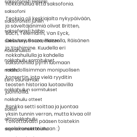
saksofonisti Helsinki
nokkahuilua että saksofonia.
saksofoni
Teoksia oli keskiajalta nykypäivään, 
saksofonisti juhliin
ja säveltäjänimiä olivat Britten, 
saksofonisti häihin
Bach, Telemann, Van Eyck, 
Debussy, Bozza, Piazzolla, Räisänen 
saksofonisti suomalainen
ja Yoshimine. Kuudella eri 
nokkahuilisti
nokkahuilulla ja kahdella 
nokkahuilu sormitukset
saksofonilla pyrin luomaan 
mahdollisimman monipuolisen 
nokkis
konsertin, jota vielä ryyditin 
Eero Saunamäki
teosten historiaa luotaavilla 
nokkahuilun sormitukset
juonnoilla. 
nokkahuilu otteet
Rankka setti soittaa ja juontaa 
solisti
yksin tunnin verran, mutta kivaa oli! 
alttonokkahuilu
Toivottavasti pääsen toistekin 
soolokonsertoimaan :)
sopraanonokkahuilu