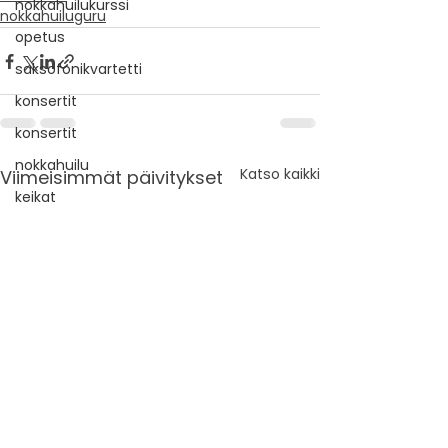
nokkahuilukurssi
nokkahuiluguru
opetus
saksofonikvartetti
konsertit
konsertit
nokkahuilu
Katso kaikki
Viimeisimmät päivitykset
keikat