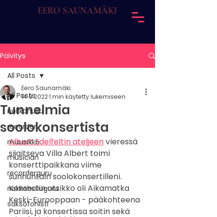
EERO SAUNAMÄKI
Päivitys
All Posts
Eero Saunamäki
All Posts
14.9.2022
1 min käytetty lukemiseen
Tunnelmia
nokkahuilu
soolokonsertista
recorder
Albert Edelfeltin ateljeen
 vieressä 
muusikko
sijaitseva Villa Albert toimi 
musician
konserttipaikkana viime 
recorderguru
sunnuntain soolokonsertilleni. 
Konsertin otsikko oli Aikamatka 
nokkahuiluguru
Keski-Eurooppaan - pääkohteena 
saksofonisti
Pariisi, ja konsertissa soitin sekä 