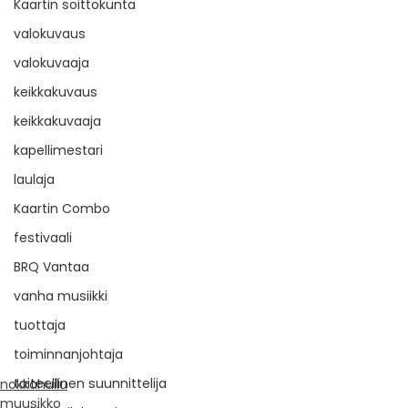
Kaartin soittokunta
valokuvaus
valokuvaaja
keikkakuvaus
keikkakuvaaja
kapellimestari
laulaja
Kaartin Combo
festivaali
BRQ Vantaa
vanha musiikki
tuottaja
toiminnanjohtaja
taiteellinen suunnittelija
nokkahuilu
muusikko