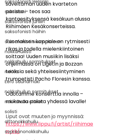
saksofonisti Helsinki
säveltämän uuden kvarteton 
parissa – teos saa 
saksofoni
kantaesityksensä kesäkuun alussa 
saksofonisti juhliin
Riihimäen Kesäkonserteissa.
saksofonisti häihin
Tuomaksen kappale on rytmisesti 
saksofonisti suomalainen
rikas ja todella mielenkiintoinen 
nokkahuilisti
soittaa! Uuden musiikin lisäksi 
nokkahuilu sormitukset
ohjelmassa on Ligetin ja Bozzan 
teoksia sekä yhteisesiintyminen 
nokkis
trumpetisti Pacho Floresin kanssa.
Eero Saunamäki
nokkahuilun sormitukset
Odotamme konserttia innolla – 
mukavaa palata yhdessä lavalle!
nokkahuilu otteet
solisti
Liput ovat muuten jo myynnissä:
alttonokkahuilu
https://www.lippu.fi/artist/riihimae
n-kk/
sopraanonokkahuilu