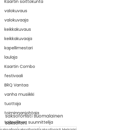
Kaartin soittokunta
valokuvaus
valokuvaaja
keikkakuvaus
keikkakuvaaja
kapellimestari
laulaja
Kaartin Combo
festivaali
BRQ Vantaa
vanha musiikki
tuottaja
toiminnanjohtaja
saksofonisti suomalainen
taiteellinen suunnittelija
saksofoni
saksofoni
saksofonisti
saksofonisti Helsinki