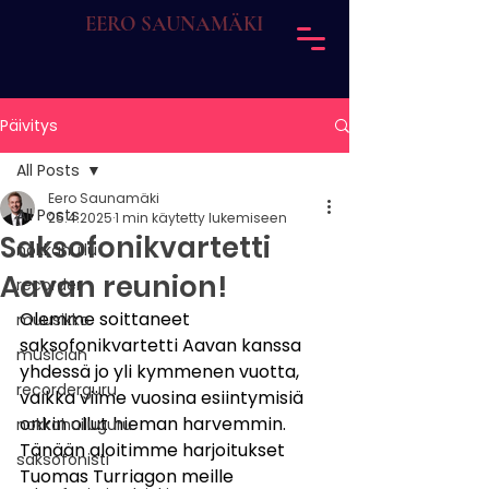
EERO SAUNAMÄKI
Päivitys
All Posts
Eero Saunamäki
All Posts
25.4.2025
1 min käytetty lukemiseen
Saksofonikvartetti
nokkahuilu
Aavan reunion!
recorder
Olemme soittaneet 
muusikko
saksofonikvartetti Aavan kanssa 
musician
yhdessä jo yli kymmenen vuotta, 
recorderguru
vaikka viime vuosina esiintymisiä 
onkin ollut hieman harvemmin. 
nokkahuiluguru
Tänään aloitimme harjoitukset 
saksofonisti
Tuomas Turriagon meille 