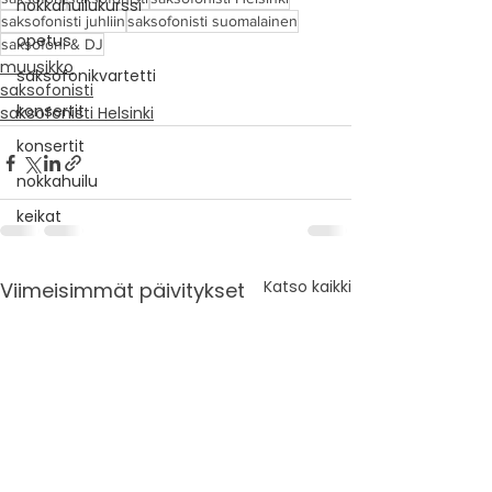
nokkahuilukurssi
saksofonisti juhliin
saksofonisti suomalainen
opetus
saksofoni & DJ
muusikko
saksofonikvartetti
saksofonisti
konsertit
saksofonisti Helsinki
konsertit
nokkahuilu
keikat
Katso kaikki
Viimeisimmät päivitykset