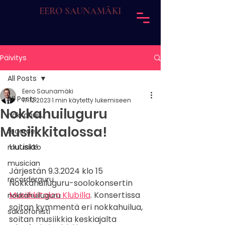
EERO SAUNAMÄKI
Päivitys
All Posts
Eero Saunamäki
All Posts
17.12.2023
1 min käytetty lukemiseen
Nokkahuiluguru
nokkahuilu
Musiikkitalossa!
recorder
Uutisia!
muusikko
musician
Järjestän 9.3.2024 klo 15 
recorderguru
Nokkahuiluguru-soolokonsertin 
Musiikkitalon Klubilla
. Konsertissa 
nokkahuiluguru
soitan kymmentä eri nokkahuilua, 
saksofonisti
soitan musiikkia keskiajalta 