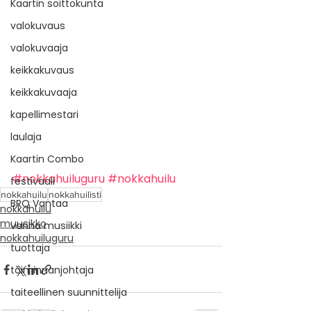
Kaartin soittokunta
valokuvaus
valokuvaaja
keikkakuvaus
keikkakuvaaja
kapellimestari
laulaja
Kaartin Combo
#nokkahuiluguru
#nokkahuilu
festivaali
nokkahuilu
nokkahuilisti
BRQ Vantaa
nokkahuilu
muusikko
vanha musiikki
nokkahuiluguru
tuottaja
toiminnanjohtaja
taiteellinen suunnittelija