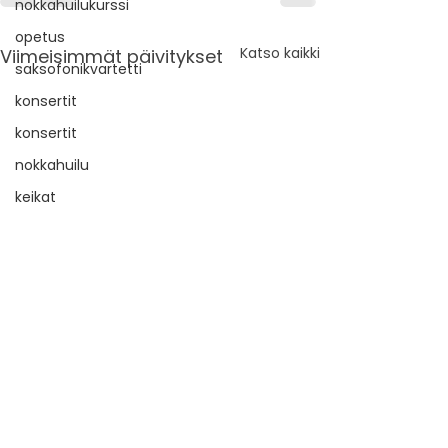
nokkahuilukurssi
opetus
Katso kaikki
Viimeisimmät päivitykset
saksofonikvartetti
konsertit
konsertit
nokkahuilu
keikat