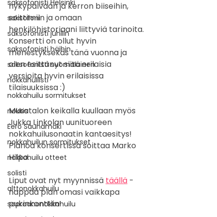
saksofonisti Helsinki
nykypäivään ja kerron biiseihin, 
soittimiin ja omaan 
saksofoni
henkilöhistoriaani liittyviä tarinoita. 
saksofonisti juhliin
Konsertti on ollut hyvin 
saksofonisti häihin
menestyksekäs tänä vuonna ja 
olen esittänyt siitä erilaisia 
saksofonisti suomalainen
versioita hyvin erilaisissa 
nokkahuilisti
tilaisuuksissa :) 
nokkahuilu sormitukset
Musatalon keikalla kuullaan myös 
nokkis
Jukka Linkolan uunituoreen 
Eero Saunamäki
nokkahuilusonaatin kantaesitys! 
nokkahuilun sormitukset
Pianoa konsertissa soittaa Marko 
Hilpo.
nokkahuilu otteet
solisti
Liput ovat nyt myynnissä 
täällä
 - 
alttonokkahuilu
nappaa pian omasi vaikkapa 
pukinkonttiin!
sopraanonokkahuilu