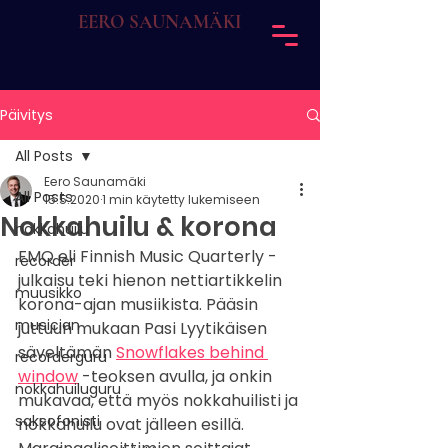
EERO SAUNAMÄKI
Päivitys
All Posts
Eero Saunamäki
All Posts
15.5.2020
1 min käytetty lukemiseen
Nokkahuilu & korona
nokkahuilu
FMQ eli Finnish Music Quarterly -
recorder
julkaisu teki hienon nettiartikkelin 
muusikko
korona-ajan musiikista. Pääsin 
musician
juttuun mukaan Pasi Lyytikäisen 
säveltämän 
Snowflakes behind 
recorderguru
window
 -teoksen avulla, ja onkin 
nokkahuiluguru
mukavaa, että myös nokkahuilisti ja 
saksofonisti
nokkahuilu ovat jälleen esillä. 