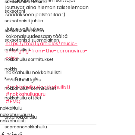
Marginaalisoittimien soittajat 
saksofonisti Helsinki
joutuvat aina hieman taistelemaan 
saksofoni
saadakseen palstatilaa :)
saksofonisti juhliin
Jutun voit lukea 
saksofonisti häihin
kokonaisuudessaan täältä:
saksofonisti suomalainen
https://fmq.fi/articles/music-
nokkahuilisti
emerging-from-the-coronavirus-
crisis
nokkahuilu sormitukset
nokkis
nokkahuilu nokkahuilisti 
Eero Saunamäki
nokkahuiluguru
#nokkahuilu
#nokkahuilisti
nokkahuilun sormitukset
#nokkahuiluguru
nokkahuilu otteet
#FMQ
solisti
nokkahuilu
nokkahuiluguru
alttonokkahuilu
nokkahuilisti
sopraanonokkahuilu