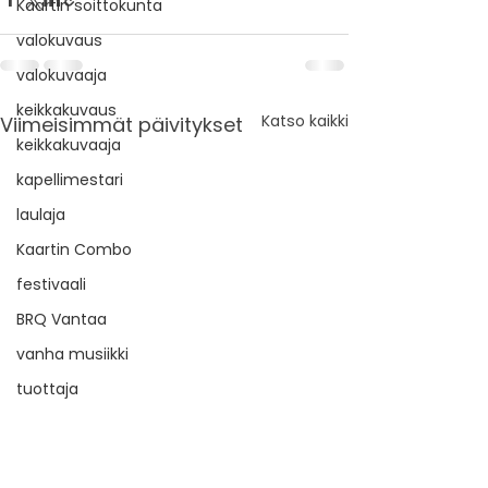
Kaartin soittokunta
valokuvaus
valokuvaaja
keikkakuvaus
Katso kaikki
Viimeisimmät päivitykset
keikkakuvaaja
kapellimestari
laulaja
Kaartin Combo
festivaali
BRQ Vantaa
vanha musiikki
tuottaja
toiminnanjohtaja
taiteellinen suunnittelija