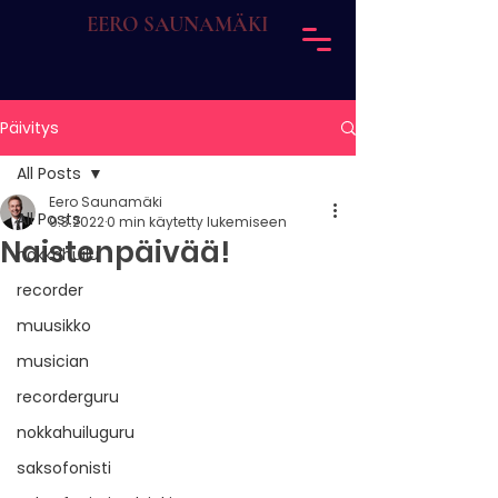
EERO SAUNAMÄKI
Päivitys
All Posts
Eero Saunamäki
All Posts
9.3.2022
0 min käytetty lukemiseen
Naistenpäivää!
nokkahuilu
recorder
muusikko
musician
recorderguru
nokkahuiluguru
saksofonisti