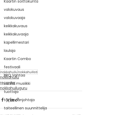
Kaartin soittokunta
valokuvaus
valokuvaaja
keikkakuvaus
keikkakuvaaja
kapellimestari
laulaja
Kaartin Combo
festivaali
nokkahuilu
nokkahuilisti
BRQ Vantaa
nokkahuilu
recorder
vanha musiikki
nokkahuiluguru
tuottaja
toiminnanjohtaja
taiteellinen suunnittelija