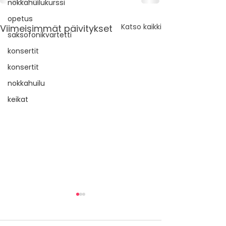
nokkahuilukurssi
opetus
Katso kaikki
Viimeisimmät päivitykset
saksofonikvartetti
konsertit
konsertit
nokkahuilu
keikat