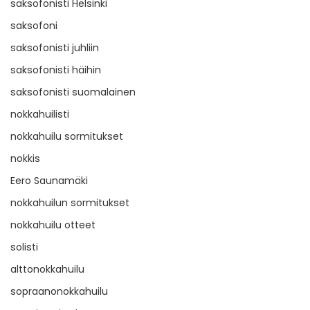
saksofonisti Helsinki
saksofoni
saksofonisti juhliin
saksofonisti häihin
saksofonisti suomalainen
nokkahuilisti
nokkahuilu sormitukset
nokkis
Eero Saunamäki
nokkahuilun sormitukset
nokkahuilu otteet
solisti
alttonokkahuilu
sopraanonokkahuilu