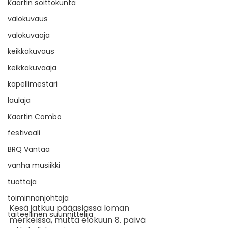
Kaartin soittokunta
valokuvaus
valokuvaaja
keikkakuvaus
keikkakuvaaja
kapellimestari
laulaja
Kaartin Combo
festivaali
BRQ Vantaa
vanha musiikki
tuottaja
toiminnanjohtaja
Kesä jatkuu pääasiassa loman 
taiteellinen suunnittelija
merkeissä, mutta elokuun 8. päivä 