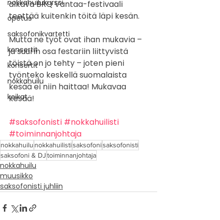
nokkahuilukurssi
alkava BRQ Vantaa-festivaali 
teettää kuitenkin töitä läpi kesän. 
opetus
saksofonikvartetti
Mutta ne työt ovat ihan mukavia – 
konsertit
ja suurin osa festariin liittyvistä 
töistä on jo tehty – joten pieni 
konsertit
työnteko keskellä suomalaista 
nokkahuilu
kesää ei niin haittaa! Mukavaa 
keikat
kesää!
#saksofonisti
#nokkahuilisti
#toiminnanjohtaja
nokkahuilu
nokkahuilisti
saksofoni
saksofonisti
saksofoni & DJ
toiminnanjohtaja
nokkahuilu
muusikko
saksofonisti juhliin