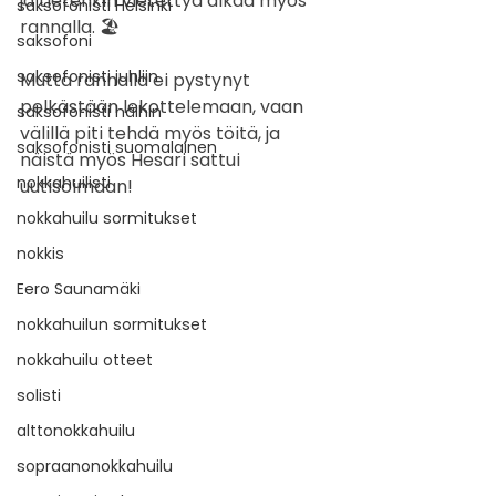
ja tietenkin vietettyä aikaa myös 
saksofonisti Helsinki
rannalla. 🏖️
saksofoni
saksofonisti juhliin
Mutta rannalla ei pystynyt 
pelkästään lekottelemaan, vaan 
saksofonisti häihin
välillä piti tehdä myös töitä, ja 
saksofonisti suomalainen
näistä myös Hesari sattui 
nokkahuilisti
uutisoimaan!
nokkahuilu sormitukset
nokkis
Eero Saunamäki
nokkahuilun sormitukset
nokkahuilu otteet
solisti
alttonokkahuilu
sopraanonokkahuilu