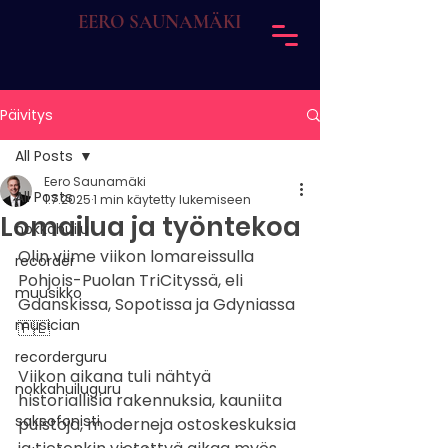
EERO SAUNAMÄKI
Päivitys
All Posts
Eero Saunamäki
All Posts
1.7.2025
1 min käytetty lukemiseen
Lomailua ja työntekoa
nokkahuilu
Olin viime viikon lomareissulla 
recorder
Pohjois-Puolan TriCityssä, eli 
muusikko
Gdanskissa, Sopotissa ja Gdyniassa
musician
🇵🇱
recorderguru
Viikon aikana tuli nähtyä 
nokkahuiluguru
historiallisia rakennuksia, kauniita 
saksofonisti
puistoja, moderneja ostoskeskuksia 