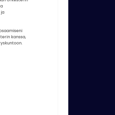
a 
ja 
o osaamiseni 
terin kanssa, 
ityskuntoon. 