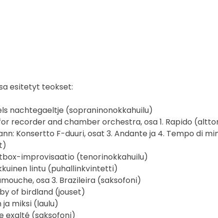
sa esitetyt teokset:
ls nachtegaeltje (sopraninonokkahuilu)
 for recorder and chamber orchestra, osa 1. Rapido (altt
n: Konsertto F-duuri, osat 3. Andante ja 4. Tempo di minu
t)
tbox-improvisaatio (tenorinokkahuilu)
ikkuinen lintu (puhallinkvintetti)
mouche, osa 3. Brazileira (saksofoni)
by of birdland (jouset)
ja miksi (laulu)
e exalté (saksofoni)