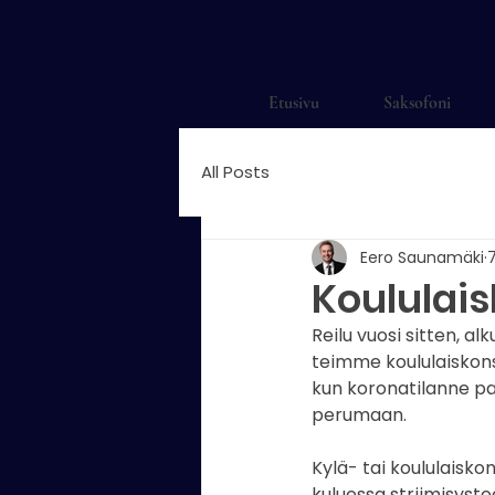
Etusivu
Saksofoni
All Posts
Eero Saunamäki
7
Koululais
Reilu vuosi sitten, al
teimme koululaiskons
kun koronatilanne pah
perumaan.
Kylä- tai koululaisk
kuluessa striimisyst