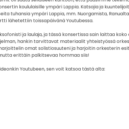
sertin koululaisille ympäri Lappia. Katsojia ja kuuntelijoit
seita tuhansia ympäri Lappia, mm. Nuorgamista, Ranualta 
tti lähetettiin toissapäivänä Youtubessa.
ksofonisti ja laulaja, ja tässä konsertissa sain laittaa kok
ohjelman, hankin tarvittavat materiaalit yhteistyössä orkes
harjoittelin omat solistiosuuteni ja harjoitin orkesterin es
mutta erittäin palkitsevaa hommaa siis!
ideonkin Youtubeen, sen voit katsoa tästä alta: