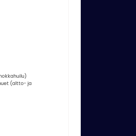
onokkahuilu)
et (altto- ja 