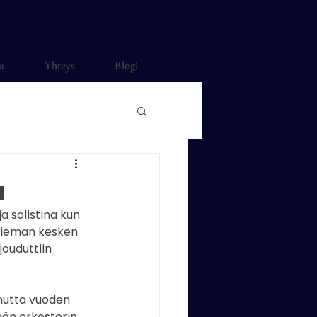
a
Yhteys
Blogi
a
a solistina kun 
 hieman kesken 
ouduttiin 
mutta vuoden 
än orkesterin 