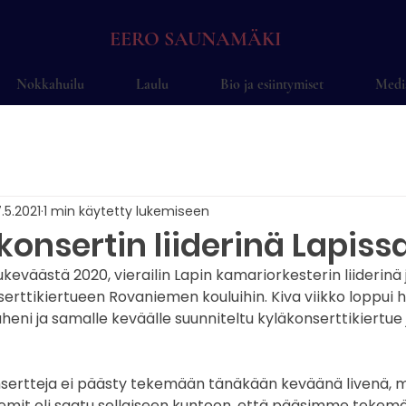
EERO SAUNAMÄKI
Nokkahuilu
Laulu
Bio ja esiintymiset
Medi
.5.2021
1 min käytetty lukemiseen
konsertin liiderinä Lapiss
kukeväästä 2020, vierailin Lapin kamariorkesterin liiderinä j
erttikiertueen Rovaniemen kouluihin. Kiva viikko loppui
eni ja samalle keväälle suunniteltu kyläkonserttikiertue j
onsertteja ei päästy tekemään tänäkään keväänä livenä, 
eemit oli saatu sellaiseen kuntoon, että pääsimme tekemä