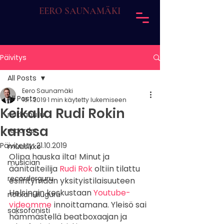
EERO SAUNAMÄKI
Päivitys
All Posts
Eero Saunamäki
All Posts
16.1.2019
1 min käytetty lukemiseen
Keikalla Rudi Rokin
nokkahuilu
kanssa
recorder
Päivitetty:
21.10.2019
muusikko
Olipa hauska ilta! Minut ja 
musician
äänitaiteilija 
Rudi Rok
 oltiin tilattu 
recorderguru
esiintymään yksityistilaisuuteen 
Helsingin keskustaan 
Youtube-
nokkahuiluguru
videomme
 innoittamana. Yleisö sai 
saksofonisti
hämmästellä beatboxaajan ja 