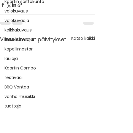
Kaartin soittokunta
valokuvaus
valokuvaaja
keikkakuvaus
Katso kaikki
Viimeisimmät päivitykset
keikkakuvaaja
kapellimestari
laulaja
Kaartin Combo
festivaali
BRQ Vantaa
vanha musiikki
tuottaja
toiminnanjohtaja
taiteellinen suunnittelija