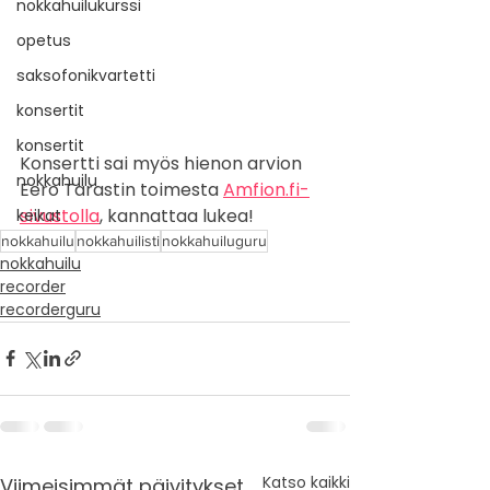
nokkahuilukurssi
opetus
saksofonikvartetti
konsertit
konsertit
Konsertti sai myös hienon arvion 
nokkahuilu
Eero Tarastin toimesta 
Amfion.fi-
sivustolla
, kannattaa lukea!
keikat
nokkahuilu
nokkahuilisti
nokkahuiluguru
nokkahuilu
recorder
recorderguru
Katso kaikki
Viimeisimmät päivitykset