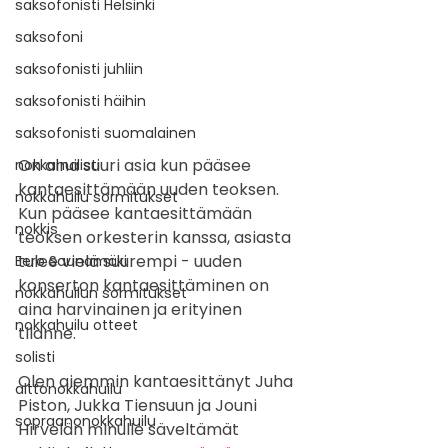
saksofonisti Helsinki
saksofoni
saksofonisti juhliin
saksofonisti häihin
saksofonisti suomalainen
On aina suuri asia kun pääsee 
nokkahuilisti
kantaesittämään uuden teoksen. 
nokkahuilu sormitukset
Kun pääsee kantaesittämään 
nokkis
teoksen orkesterin kanssa, asiasta 
tulee vielä suurempi - uuden 
Eero Saunamäki
konserton kantaesittäminen on 
nokkahuilun sormitukset
aina harvinainen ja erityinen 
nokkahuilu otteet
tilanne.
solisti
Olen aiemmin kantaesittänyt Juha 
alttonokkahuilu
Piston, Jukka Tiensuun ja Jouni 
sopraanonokkahuilu
Hirvelän minulle säveltämät 