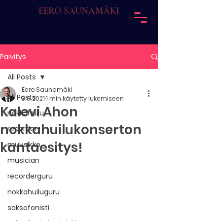
EERO SAUNAMÄKI
Päivitys
All Posts
Eero Saunamäki
All Posts
3.9.2021
1 min käytetty lukemiseen
Kalevi Ahon
nokkahuilu
nokkahuilukonserton
recorder
kantaesitys!
muusikko
musician
recorderguru
nokkahuiluguru
saksofonisti