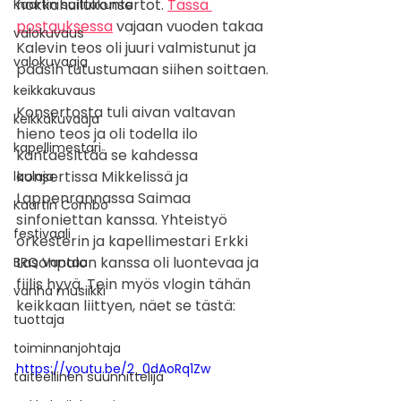
nokkahuilukonsertot. 
Tässä 
Kaartin soittokunta
postauksessa
 vajaan vuoden takaa 
valokuvaus
Kalevin teos oli juuri valmistunut ja 
valokuvaaja
pääsin tutustumaan siihen soittaen.
keikkakuvaus
Konsertosta tuli aivan valtavan 
keikkakuvaaja
hieno teos ja oli todella ilo 
kapellimestari
kantaesittää se kahdessa 
konsertissa Mikkelissä ja 
laulaja
Lappenrannassa Saimaa 
Kaartin Combo
sinfoniettan kanssa. Yhteistyö 
festivaali
orkesterin ja kapellimestari Erkki 
Lasonpalon kanssa oli luontevaa ja 
BRQ Vantaa
fiilis hyvä. Tein myös vlogin tähän 
vanha musiikki
keikkaan liittyen, näet se tästä:
tuottaja
toiminnanjohtaja
https://youtu.be/2_0dAoRq1Zw
taiteellinen suunnittelija