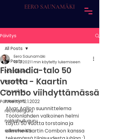
EERO SAUNAMÄKI
Päivitys
All Posts
Eero Saunamäki
All Posts
19.12.2021
1 min käytetty lukemiseen
Finlandia-talo 50
nokkahuilu
vuotta - Kaartin
recorder
Combo viihdyttämässä
muusikko
musician
Päivitetty:
12.1.2022
Alvar Aallon suunnittelema 
recorderguru
Töölönlahden valkoinen helmi 
nokkahuiluguru
täytti 50 vuotta torstaina ja 
olimme Kaartin Combon kanssa 
saksofonisti
tekemässä tilaisuudesta juhlaa :) 