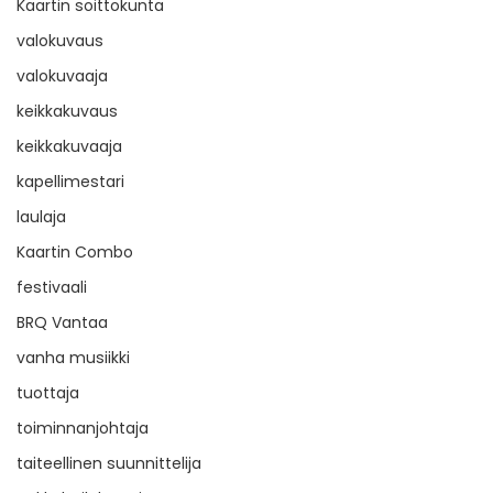
Kaartin soittokunta
valokuvaus
valokuvaaja
keikkakuvaus
keikkakuvaaja
kapellimestari
laulaja
Kaartin Combo
festivaali
BRQ Vantaa
vanha musiikki
tuottaja
toiminnanjohtaja
taiteellinen suunnittelija