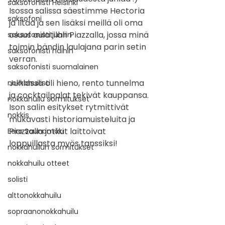
saksofonisti Helsinki
Isossa salissa säestimme Hectoria 
saksofoni
ja Iltaa ja sen lisäksi meillä oli oma 
osuus aulatilan Piazzalla, jossa minä 
saksofonisti juhliin
toimin bändin laulajana parin setin 
saksofonisti häihin
verran. 
saksofonisti suomalainen
Juhlassa oli hieno, rento tunnelma 
nokkahuilisti
ja cocktailpalat tekivät kauppansa. 
nokkahuilu sormitukset
Ison salin esitykset rytmittivät 
nokkis
mukavasti historiamuisteluita ja 
Piazzalla jotkut laittoivat 
Eero Saunamäki
loppuillasta myös tanssiksi!
nokkahuilun sormitukset
nokkahuilu otteet
solisti
alttonokkahuilu
sopraanonokkahuilu