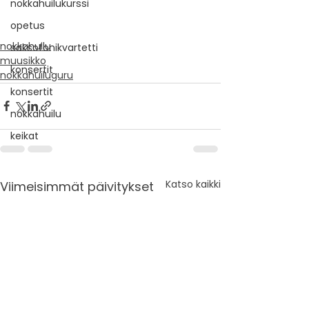
nokkahuilukurssi
opetus
nokkahuilu
saksofonikvartetti
muusikko
konsertit
nokkahuiluguru
konsertit
nokkahuilu
keikat
Katso kaikki
Viimeisimmät päivitykset