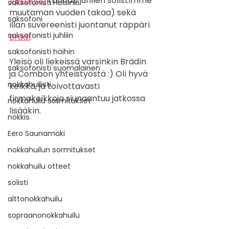
Vestman
 (Linnan juhlien solistimme 
saksofonisti Helsinki
muutaman vuoden takaa) sekä 
saksofoni
illan suvereenisti juontanut räppäri 
saksofonisti juhliin
Brädi
.
saksofonisti häihin
Yleisö oli liekeissä varsinkin Brädin 
saksofonisti suomalainen
ja Combon yhteistyöstä :) Oli hyvä 
nokkahuilisti
keikka, ja toivottavasti 
firmakeikkoja siunaantuu jatkossa 
nokkahuilu sormitukset
lisääkin. 
nokkis
Eero Saunamäki
nokkahuilun sormitukset
nokkahuilu otteet
solisti
alttonokkahuilu
sopraanonokkahuilu