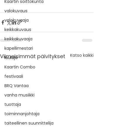
Kaartin soittokunta
valokuvaus
valokuvaaja
keikkakuvaus
keikkakuvaaja
kapellimestari
Katso kaikki
Viimeisimmät päivitykset
laulaja
Kaartin Combo
festivaali
BRQ Vantaa
vanha musiikki
tuottaja
toiminnanjohtaja
taiteellinen suunnittelija