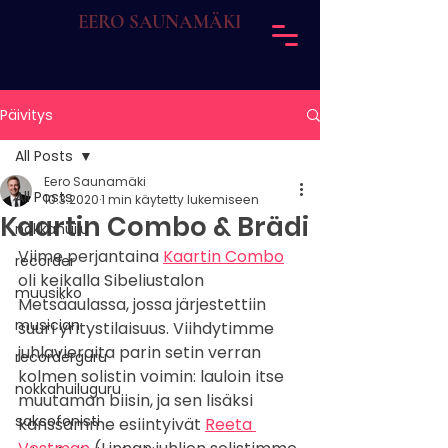
EERO SAUNAMÄKI
Päivitys
All Posts
Eero Saunamäki
All Posts
10.3.2020
1 min käytetty lukemiseen
Kaartin Combo & Brädi
nokkahuilu
Viime perjantaina 
Kaartin Combo
recorder
oli keikalla Sibeliustalon 
muusikko
Metsäaulassa, jossa järjestettiin 
musician
suuri yritystilaisuus. Viihdytimme 
juhlavieraita parin setin verran 
recorderguru
kolmen solistin voimin: lauloin itse 
nokkahuiluguru
muutaman biisin, ja sen lisäksi 
saksofonisti
kanssamme esiintyivät 
Reeta 