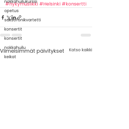
nokkahuilukurssi
#nykymusiikki
#Helsinki
#konsertti
opetus
saksofonikvartetti
konsertit
konsertit
nokkahuilu
Katso kaikki
Viimeisimmät päivitykset
keikat