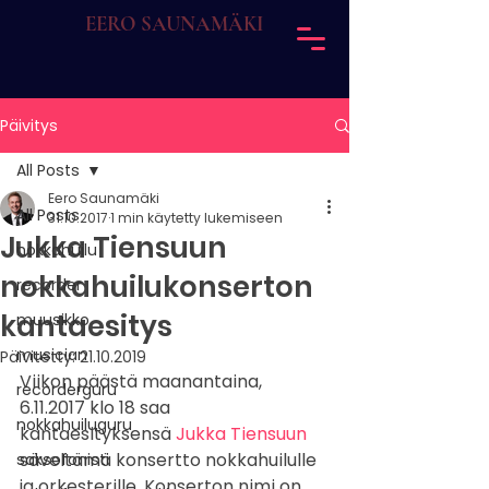
EERO SAUNAMÄKI
Päivitys
All Posts
Eero Saunamäki
All Posts
31.10.2017
1 min käytetty lukemiseen
Jukka Tiensuun
nokkahuilu
nokkahuilukonserton
recorder
kantaesitys
muusikko
musician
Päivitetty:
21.10.2019
Viikon päästä maanantaina, 
recorderguru
6.11.2017 klo 18 saa 
nokkahuiluguru
kantaesityksensä 
Jukka Tiensuun
säveltämä konsertto nokkahuilulle 
saksofonisti
ja orkesterille. Konserton nimi on 