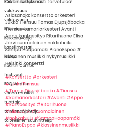
Oikein lämpimästi tervetuloa! 
Kaartin soittokunta
valokuvaus
Asiasanoja: konsertto orkesteri 
valokuvaaja
Jukka Tiensuu Tomas Djupsjöbacka 
Tiensuu kamariorkesteri Avanti 
keikkakuvaus
Appo kantaesitys Ritarihuone Elisa 
keikkakuvaaja
Järvi suomalainen nokkahuilu 
kapellimestari
Sampo Haapamäki PianoEspoo # 
klassinen musiikki nykymusiikki 
laulaja
Helsinki konsertti
Kaartin Combo
festivaali
#konsertto
#orkesteri
#JukkaTiensuu
BRQ Vantaa
#TomasDjupsjöbacka
#Tiensuu
vanha musiikki
#kamariorkesteri
#Avanti
#Appo
tuottaja
#kantaesitys
#Ritarihuone
#ElisaJärvi
#suomalainen
toiminnanjohtaja
#nokkahuilu
#SampoHaapamäki
taiteellinen suunnittelija
#PianoEspoo
#klassinenmusiikki