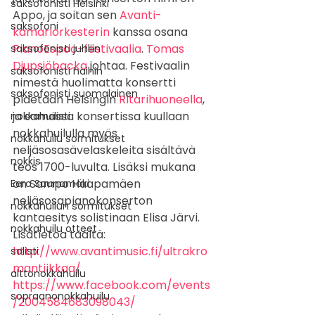
saksofonisti Helsinki
Appo, ja soitan sen 
Avanti-
saksofoni
kamariorkesterin
 kanssa osana 
PianoEspoo-festivaalia
. 
Tomas 
saksofonisti juhliin
Djupsjöbacka
 johtaa. Festivaalin 
saksofonisti häihin
nimestä huolimatta konsertti 
saksofonisti suomalainen
pidetään Helsingin 
Ritarihuoneella
, 
ja samassa konsertissa kuullaan 
nokkahuilisti
nokkahuilulla myös 
nokkahuilu sormitukset
neljäsosasävelaskeleita sisältävä 
nokkis
teos 1700-luvulta. Lisäksi mukana 
on Sampo Haapamäen 
Eero Saunamäki
neljäsosapianokonserton 
nokkahuilun sormitukset
kantaesitys solistinaan Elisa Järvi.
nokkahuilu otteet
Lisätietoa täältä:
http://www.avantimusic.fi/ultrakro
solisti
mantiikkaa/
alttonokkahuilu
https://www.facebook.com/events
sopraanonokkahuilu
/2004584683098043/