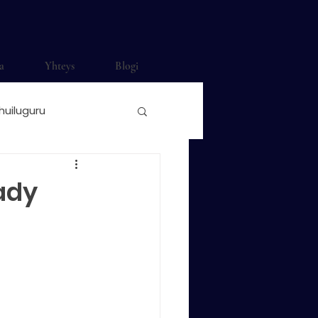
a
Yhteys
Blogi
huiluguru
ti häihin
Lady
o Saunamäki
nonokkahuilu