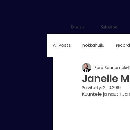
Etusivu
Saksofoni
All Posts
nokkahuilu
record
Eero Saunamäki
1
saksofonisti
saksofonisti H
Janelle M
Päivitetty:
21.10.2019
saksofonisti suomalainen
Kuuntele ja nauti! Ja 
nokkahuilun sormitukset
n