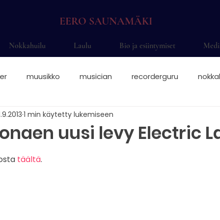
EERO SAUNAMÄKI
Nokkahuilu
Laulu
Bio ja esiintymiset
Medi
er
muusikko
musician
recorderguru
nokka
1.9.2013
1 min käytetty lukemiseen
elsinki
saksofoni
saksofonisti juhliin
saksofonis
onaen uusi levy Electric 
nokkahuilisti
nokkahuilu sormitukset
nokkis
Eer
osta 
täältä
.
okkahuilu otteet
solisti
alttonokkahuilu
sopraa