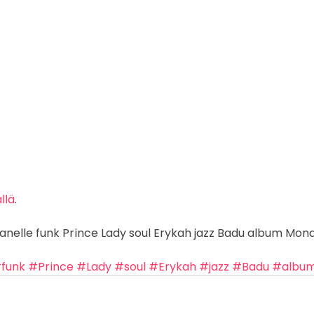
uvaus
valokuvaaja
keikkakuvaus
keikkakuvaaja
festivaali
llä
. 
 Janelle funk Prince Lady soul Erykah jazz Badu album Mon
funk
#Prince
#Lady
#soul
#Erykah
#jazz
#Badu
#albu