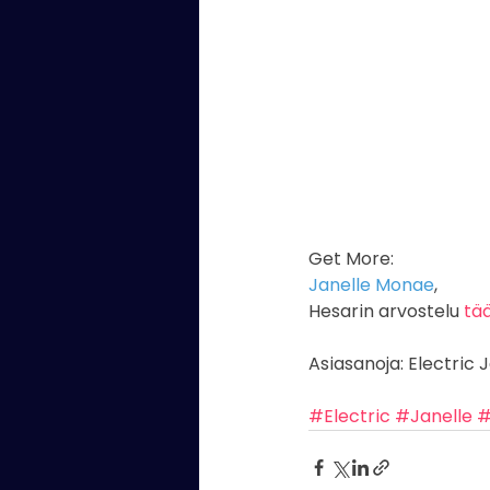
Kaartin soittokunta
valok
laulaja
Kaartin Combo
Get More:
Janelle Monae
, 
Hesarin arvostelu 
tää
Asiasanoja: Electric
#Electric
#Janelle
#