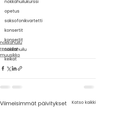
nokkahuilukurssi
opetus
saksofonikvartetti
konsertit
konsertit
nokkahuilu
recorder
nokkahuilu
muusikko
keikat
Katso kaikki
Viimeisimmät päivitykset