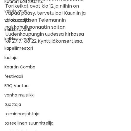
Kaartin soittokunta
Torikeikat ovat klo 12 ja niihin on 
valokuvaus
vapaa pääsy, tervetuloa! Kauniin ja 
dramaattisen Telemannin 
valokuvaaja
nokkahuilusonaatin soitan 
keikkakuvaus
Uudenkaupungin uudessa kirkossa 
keikkakuvaaja
ke 27.7. klo 22 Kynttiläkonsertissa.
kapellimestari
laulaja
Kaartin Combo
festivaali
BRQ Vantaa
vanha musiikki
tuottaja
toiminnanjohtaja
taiteellinen suunnittelija