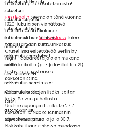
saksofonisti Helsinki
mukavampaa kesätekemistä!
saksofoni
Festivaalin
 teema on tänä vuonna 
saksofonisti juhliin
1920-luku ja sen viehättävä 
saksofonisti häihin
musiikki. Australialainen 
kabareeartisti 
Meow Meow
 tulee 
saksofonisti suomalainen
tähdittämään kulttuurikeskus 
nokkahuilisti
Crusellissa esitettävää Berlin by 
nokkahuilu sormitukset
night -cabareeta ja olen mukana 
näillä keikoilla (pe- ja la-illat klo 21) 
nokkis
festivaaliorkesterissa 
Eero Saunamäki
saksofonistina.
nokkahuilun sormitukset
Cabareekeikkojen lisäksi soitan 
nokkahuilu otteet
kaksi Päivän puhallusta 
solisti
Uudenkaupungin torilla; ke 27.7. 
alttonokkahuilu
saksofonilla Naoko Ichihashin 
säestäessa pianolla ja la 30.7. 
sopraanonokkahuilu
Nokkahuiluguru-shown muodossa. 