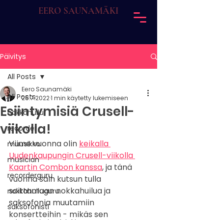
EERO SAUNAMÄKI
Päivitys
All Posts
Eero Saunamäki
All Posts
25.7.2022
1 min käytetty lukemiseen
Esiintymisiä Crusell-
nokkahuilu
viikolla!
recorder
Viime vuonna olin 
keikalla 
muusikko
Uudenkaupungin Crusell-viikolla 
musician
Kaartin Combon kanssa
, ja tänä 
recorderguru
vuonna sain kutsun tulla 
soittamaan nokkahuilua ja 
nokkahuiluguru
saksofonia muutamiin 
saksofonisti
konsertteihin - mikäs sen 