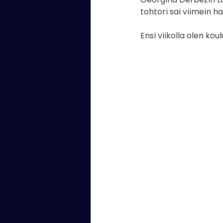
tohtori sai viimein h
Kaartin soittokunta
valok
Ensi viikolla olen ko
laulaja
Kaartin Combo