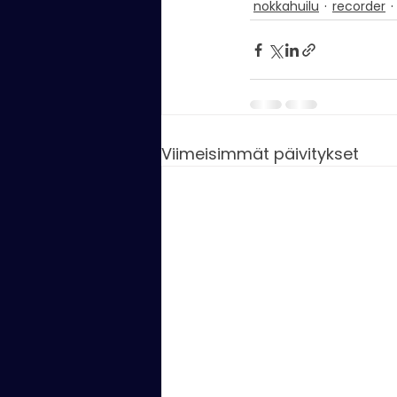
nokkahuilu
recorder
Viimeisimmät päivitykset