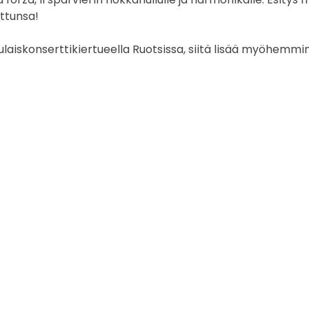
attunsa!
uvaus
valokuvaaja
keikkakuvaus
keikkakuvaaja
ululaiskonserttikiertueella Ruotsissa, siitä lisää myöhemmi
festivaali