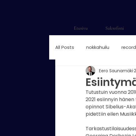
Etusivu
Saksofoni
All Posts
nokkahuilu
record
Eero Saunamäki
saksofonisti
saksofonisti H
Esiintym
Tutustuin vuonna 201
saksofonisti suomalainen
2021 esiinnyin hänen t
opinnot Sibelius-Aka
pidettiin eilen Musii
nokkahuilun sormitukset
n
Tarkastustilaisuudes
Georgina Derbezin La f