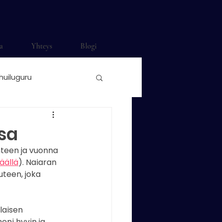
a
Yhteys
Blogi
huiluguru
ti häihin
sa
teen ja vuonna 
o Saunamäki
äällä
). Naiaran 
teen, joka 
nonokkahuilu
laisen 
eni hyvin ja 