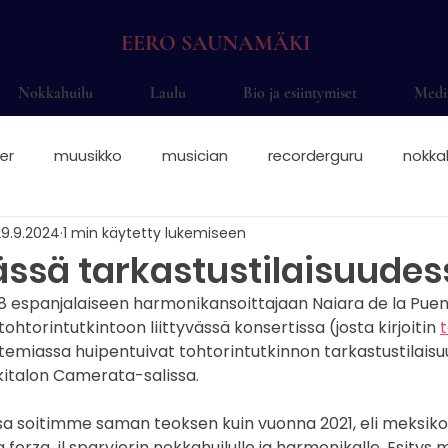
EERO SAUNAMÄKI
Nokkahuilu
Laulu
Bio ja esiintymiset
Medi
er
muusikko
musician
recorderguru
nokka
29.9.2024
1 min käytetty lukemiseen
elsinki
saksofoni
saksofonisti juhliin
saksofonis
ässä tarkastustilaisuudes
8 espanjalaiseen harmonikansoittajaan Naiara de la Puen
nokkahuilisti
nokkahuilu sormitukset
nokkis
Eer
ohtorintutkintoon liittyvässä konsertissa (josta kirjoitin 
t
temiassa huipentuivat tohtorintutkinnon tarkastustilaisuu
kkitalon Camerata-salissa.
okkahuilu otteet
solisti
alttonokkahuilu
sopraa
sa soitimme saman teoksen kuin vuonna 2021, eli meksiko
orza, il sparvierin nokkahuilulle ja harmonikalle. Esitys m