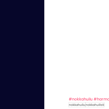
#nokkahuilu
#harmo
nokkahuilu
nokkahuilisti