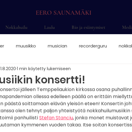
EERO SAUNAMÄKI
Nokkahuilu
Laulu
Bio ja esiintymiset
Medi
er
muusikko
musician
recorderguru
nokka
1.8.2020
1 min käytetty lukemiseen
elsinki
saksofoni
saksofonisti juhliin
saksofonis
siikin konsertti!
konsertoi jälleen Temppeliaukion kirkossa osana puhallin
nokkahuilisti
nokkahuilu sormitukset
nokkis
Eer
onapandemian ollessa edelleen päällä on erittäin miellytt
n päästä soittamaan elävän yleisön eteen! Konsertin joh
 kanssa olen tehnyt paljon yhteistyötä nokkahuilumusiikin s
okkahuilu otteet
solisti
alttonokkahuilu
sopraa
toimii panhuilisti 
Stefan Stanciu
, jonka monet muistavat 
muutaman kymmenen vuoden takaa. Itse soitan konsertiss