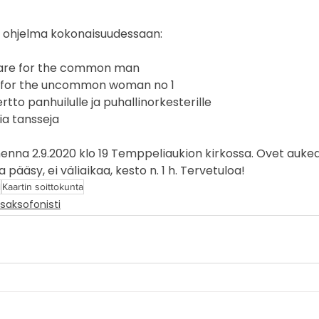
uvaus
valokuvaaja
keikkakuvaus
keikkakuvaaja
n ohjelma kokonaisuudessaan:
fare for the common man
festivaali
e for the uncommon woman no 1
rtto panhuilulle ja puhallinorkesterille
ia tansseja
menna 2.9.2020 klo 19 Temppeliaukion kirkossa. Ovet aukeav
a pääsy, ei väliaikaa, kesto n. 1 h. Tervetuloa!
i
Kaartin soittokunta
saksofonisti