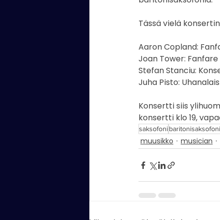
Kaartin soittokunta
valok
Tässä vielä konserti
Aaron Copland: Fan
laulaja
Kaartin Combo
Joan Tower: Fanfar
Stefan Stanciu: Konse
Juha Pisto: Uhanalais
Konsertti siis ylihuo
konsertti klo 19, vapa
saksofoni
baritonisaksofon
muusikko
musician