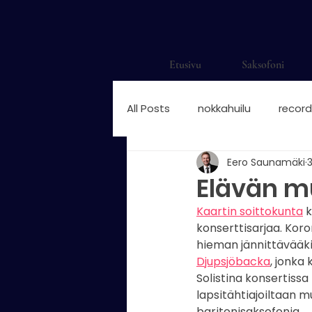
Etusivu
Saksofoni
All Posts
nokkahuilu
record
Eero Saunamäki
3
saksofonisti
saksofonisti H
Elävän mu
Kaartin soittokunta
 
saksofonisti suomalainen
konserttisarjaa. Kor
hieman jännittävääki
Djupsjöbacka
, jonka
nokkahuilun sormitukset
n
Solistina konsertissa 
lapsitähtiajoiltaan 
baritonisaksofonia.