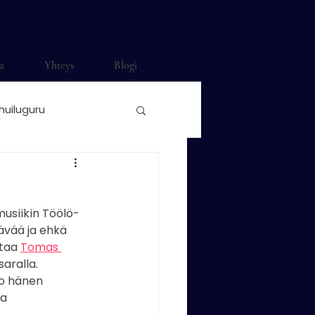
a
Yhteys
Blogi
huiluguru
ti häihin
musiikin Töölö-
o Saunamäki
ävää ja ehkä 
taa 
Tomas 
aralla. 
nonokkahuilu
jo hänen 
a 