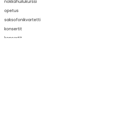
nokkahuilukurssi
opetus
saksofonikvartetti
konsertit
konsertit
nokkahuilu
keikat
musiikki
festivaalit
BRQ Vantaa
vanha musiikki
taiteellinen suunnittelu
Kommentit
musiikin tuottaminen
Kirjoita kommentti...