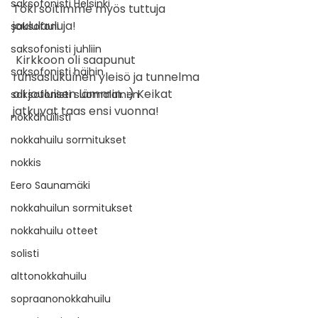
saksofonisti Helsinki
Toki soitimme myös tuttuja 
joululauluja!
saksofoni
saksofonisti juhliin
 Kirkkoon oli saapunut 
saksofonisti häihin
runsaslukuinen yleisö ja tunnelma 
oli jouluisen lämmin. :) Keikat 
saksofonisti suomalainen
jatkuvat taas ensi vuonna!
nokkahuilisti
nokkahuilu sormitukset
nokkis
Eero Saunamäki
nokkahuilun sormitukset
nokkahuilu otteet
solisti
alttonokkahuilu
sopraanonokkahuilu