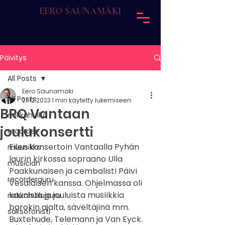
EERO SAUNAMÄKI
Päivitys
All Posts
Eero Saunamäki
All Posts
21.12.2023
1 min käytetty lukemiseen
BRQ Vantaan
nokkahuilu
joulukonsertti
recorder
Eilen konsertoin Vantaalla Pyhän 
muusikko
laurin kirkossa sopraano Ulla 
musician
Paakkunaisen ja cembalisti Päivi 
recorderguru
Vesalaisen kanssa. Ohjelmassa oli 
kaunista ja jouluista musiikkia 
nokkahuiluguru
barokin ajalta, säveltäjinä mm. 
saksofonisti
Buxtehude, Telemann ja Van Eyck. 