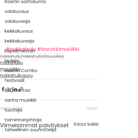
Kaartin soittokunta
valokuvaus
valokuvaaja
keikkakuvaus
keikkakuvaaja
#nokkahuilu
#barokkimusiikki
kapellimestari
nokkahuilu
nokkahuilisti
muusikko
laulaja
nokkahuilu
muusikko
Kaartin Combo
nokkahuiluguru
festivaali
BRQ Vantaa
vanha musiikki
tuottaja
toiminnanjohtaja
Katso kaikki
Viimeisimmät päivitykset
taiteellinen suunnittelija