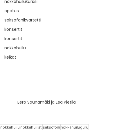
nokkahuilukurssi
opetus
saksofonikvartetti
konsertit
konsertit
nokkahuilu
keikat
Eero Saunamäki ja Esa Pietilä
nokkahuilu
nokkahuilisti
saksofoni
nokkahuiluguru