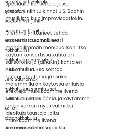
saksofonisti Helsinki
spesiaalia konserttia, jossa 
yhdistyy niin tulkinnat J.S. Bachin 
saksofoni
musiikista kuin improvisaatiokin.
saksofonisti juhliin
saksofonisti häihin
Olemme yrittäneet tehdä 
konsertista soinnillisesti 
saksofonisti suomalainen
mahdollimman monipuolisen. Itse 
nokkahuilisti
käytän konsertissa kahta eri 
nokkahuilu sormitukset
saksofonia ja (ainakin) kahta eri 
nokkahuilua. Esa soittaa 
nokkis
tenorisaksofonia, ja lisäksi 
Eero Saunamäki
molemmilla on käytössä erilaisia 
nokkahuilun sormitukset
efektejä: muokkaamme livenä 
soittamiamme ääniä, ja käytämme 
nokkahuilu otteet
jonkin verran myös valmiiksi 
solisti
ideoituja taustoja, joita 
alttonokkahuilu
muokkaamme livenä 
kokonaisuuteen sopiviksi.
sopraanonokkahuilu