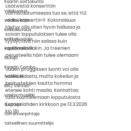
Kaartin soittokunta
Lisätwistiä konserttiin 
valokuvaus
valmistautumisessa tuo se, että YLE 
radioi konsertin🌞 Kokonaisuus 
valokuvaaja
täytyy olla siten hyvin hallussa ja 
keikkakuvaus
soivan lopputuloksen tulee olla 
keikkakuvaaja
tyydyttävä niin salissa kuin 
radioaalloillakin. Ja treenien 
kapellimestari
perusteella näin tulee olemaan! 
laulaja
Kaartin Combo
Uuden proggiksen luonti voi olla 
välillä hidasta, mutta kokeilun ja 
festivaali
keskustelujen kautta homma 
BRQ Vantaa
etenee kohti maalia. Kannattaa 
vanha musiikki
tulla kuuntelemaan lopputulosta 
Espoonlahden kirkkoon pe 13.3.2026 
tuottaja
klo 18!
toiminnanjohtaja
taiteellinen suunnittelija