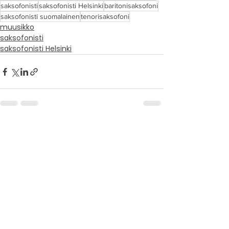
saksofonisti
saksofonisti Helsinki
baritonisaksofoni
saksofonisti suomalainen
tenorisaksofoni
muusikko
saksofonisti
saksofonisti Helsinki
Katso kaikki
Viimeisimmät päivitykset