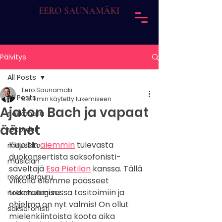
EERO SAUNAMÄKI
Päivitys
All Posts
Eero Saunamäki
All Posts
6.3.
1 min käytetty lukemiseen
Ajaton Bach ja vapaat
nokkahuilu
äänet
recorder
Kirjoitin 
aiemmin
 tulevasta 
muusikko
duokonsertista saksofonisti-
musician
säveltäjä 
Esa Pietilän
 kanssa. Tällä 
recorderguru
viikolla olemme päässeet 
treenaamisessa tositoimiin ja 
nokkahuiluguru
ohjelma on nyt valmis! On ollut 
saksofonisti
mielenkiintoista koota aika 