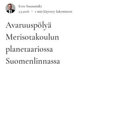
Eero Saunamäki
2.5.2016
1 min käytetty lukemiseen
Avaruuspölyä
Merisotakoulun
planetaariossa
Suomenlinnassa
saunamaki@iki.fi
Uutiskirje