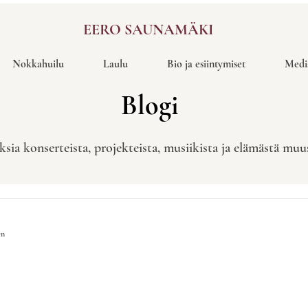
EERO SAUNAMÄKI
Nokkahuilu
Laulu
Bio ja esiintymiset
Medi
Blogi
ksia konserteista, projekteista, musiikista ja elämästä mu
en