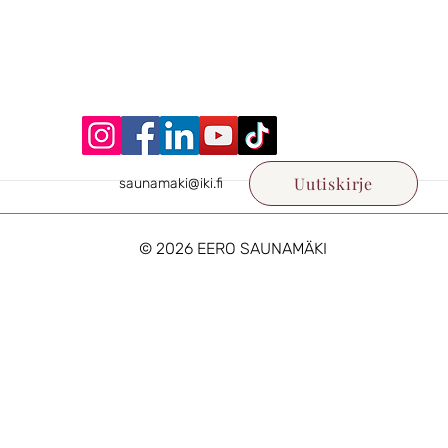
Uutiskirje
saunamaki@iki.fi
© 2026
EERO SAUNAMÄKI