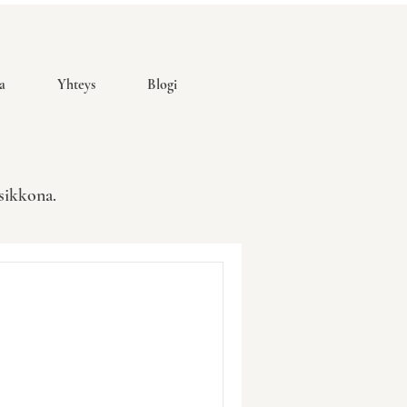
a
Yhteys
Blogi
usikkona.