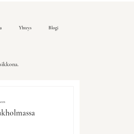
a
Yhteys
Blogi
usikkona.
seen
Tukholmassa