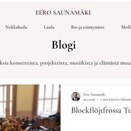
EERO SAUNAMÄKI
Nokkahuilu
Laulu
Bio ja esiintymiset
Medi
Blogi
ksia konserteista, projekteista, musiikista ja elämästä mu
Eero Saunamäki
26.2.2016
1 min käytetty lukemi
Blockflöjtfrossa 