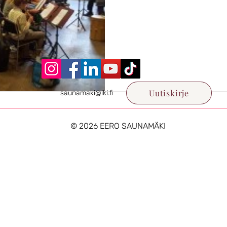
Uutiskirje
saunamaki@iki.fi
© 2026
EERO SAUNAMÄKI